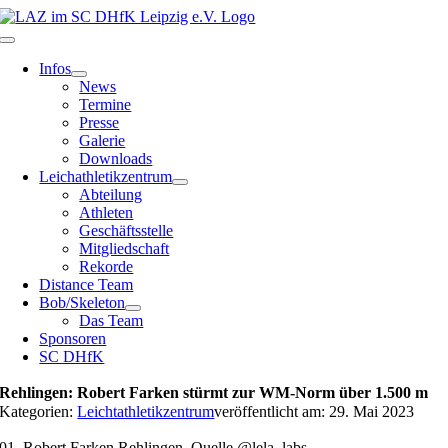
Zum
Inhalt
Toggle
springen
Navigation
Infos
News
Termine
Presse
Galerie
Downloads
Leichathletikzentrum
Abteilung
Athleten
Geschäftsstelle
Mitgliedschaft
Rekorde
Distance Team
Bob/Skeleton
Das Team
Sponsoren
SC DHfK
Rehlingen: Robert Farken stürmt zur WM-Norm über 1.500 m
Kategorien:
Leichtathletikzentrum
veröffentlicht am: 29. Mai 2023
01_Robert Farken Rehlingen_Quelle @lela_labs