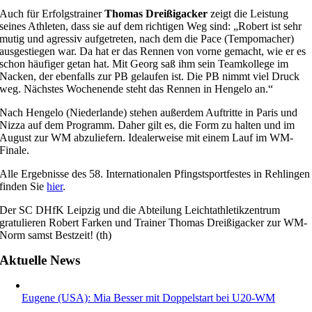
Auch für Erfolgstrainer
Thomas Dreißigacker
zeigt die Leistung
seines Athleten, dass sie auf dem richtigen Weg sind: „Robert ist sehr
mutig und agressiv aufgetreten, nach dem die Pace (Tempomacher)
ausgestiegen war. Da hat er das Rennen von vorne gemacht, wie er es
schon häufiger getan hat. Mit Georg saß ihm sein Teamkollege im
Nacken, der ebenfalls zur PB gelaufen ist. Die PB nimmt viel Druck
weg. Nächstes Wochenende steht das Rennen in Hengelo an.“
Nach Hengelo (Niederlande) stehen außerdem Auftritte in Paris und
Nizza auf dem Programm. Daher gilt es, die Form zu halten und im
August zur WM abzuliefern. Idealerweise mit einem Lauf im WM-
Finale.
Alle Ergebnisse des 58. Internationalen Pfingstsportfestes in Rehlingen
finden Sie
hier
.
Der SC DHfK Leipzig und die Abteilung Leichtathletikzentrum
gratulieren Robert Farken und Trainer Thomas Dreißigacker zur WM-
Norm samst Bestzeit! (th)
Aktuelle News
Eugene (USA): Mia Besser mit Doppelstart bei U20-WM