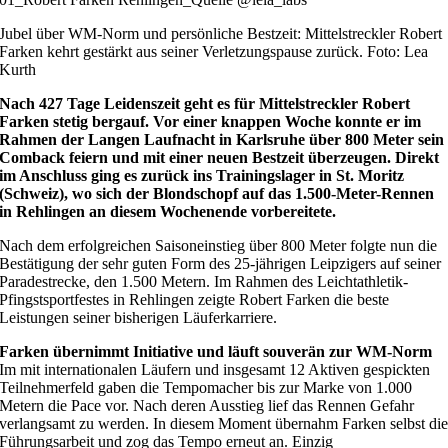
Jubel über WM-Norm und persönliche Bestzeit: Mittelstreckler Robert
Farken kehrt gestärkt aus seiner Verletzungspause zurück. Foto: Lea
Kurth
Nach 427 Tage Leidenszeit geht es für Mittelstreckler Robert
Farken stetig bergauf. Vor einer knappen Woche konnte er im
Rahmen der Langen Laufnacht in Karlsruhe über 800 Meter sein
Comback feiern und mit einer neuen Bestzeit überzeugen. Direkt
im Anschluss ging es zurück ins Trainingslager in St. Moritz
(Schweiz), wo sich der Blondschopf auf das 1.500-Meter-Rennen
in Rehlingen an diesem Wochenende vorbereitete.
Nach dem erfolgreichen Saisoneinstieg über 800 Meter folgte nun die
Bestätigung der sehr guten Form des 25-jährigen Leipzigers auf seiner
Paradestrecke, den 1.500 Metern. Im Rahmen des Leichtathletik-
Pfingstsportfestes in Rehlingen zeigte Robert Farken die beste
Leistungen seiner bisherigen Läuferkarriere.
Farken übernimmt Initiative und läuft souverän zur WM-Norm
Im mit internationalen Läufern und insgesamt 12 Aktiven gespickten
Teilnehmerfeld gaben die Tempomacher bis zur Marke von 1.000
Metern die Pace vor. Nach deren Ausstieg lief das Rennen Gefahr
verlangsamt zu werden. In diesem Moment übernahm Farken selbst di
Führungsarbeit und zog das Tempo erneut an. Einzig