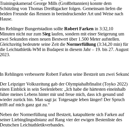
Trainingskamerad George Mills (Großbritannien) konnte dem
Schützling von Thomas Dreißigacker folgen. Gemeinsam liefen die
beiden Freunde das Rennen in beeindruckender Art und Weise nach
Hause.
Im Rehlinger Bungertstadion sollte
Robert Farken
in 3:32,10
Minuten nicht nur zum
Sieg
laufen, sondern mit einer Steigerung um
zwei Sekunden einen neuen Bestwert über 1.500 Meter aufstellen.
Gleichzeitig bedeutete seine Zeit die
Normerfüllung
(3:34,20 min) für
die Leichtathletik-WM in Budapest in diesem Jahr – 19. bis 27. August
2023.
In Rehlingen verbesserte Robert Farken seine Bestzeit um zwei Sekun
Der Leipziger Volkszeitung gab der Olympiahalbfinalist (Toyko 2022)
einen Einblick in sein Seelenleben: „Ich habe die härtesten eineinhalb
Jahre meines Lebens hinter mir und freue mich, dass ich gesund und
wieder zurück bin. Man sagt ja: Totgesagte leben länger! Der Spruch
trifft auf mich ganz gut zu.“
Neben der Normerfüllung und Bestzeit, katapultierte sich Farken auf
seiner Liebinglingsdistanz auf Rang vier der ewigen Bestenliste des
Deutschen Leichtathletikverbandes.