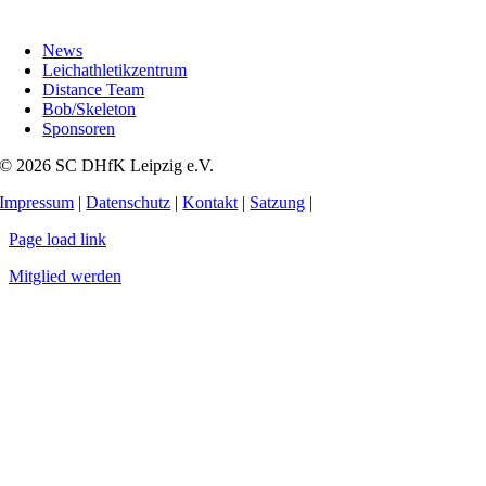
News
Leichathletikzentrum
Distance Team
Bob/Skeleton
Sponsoren
© 2026 SC DHfK Leipzig e.V.
Impressum
|
Datenschutz
|
Kontakt
|
Satzung
|
Page load link
Mitglied werden
Nach
oben