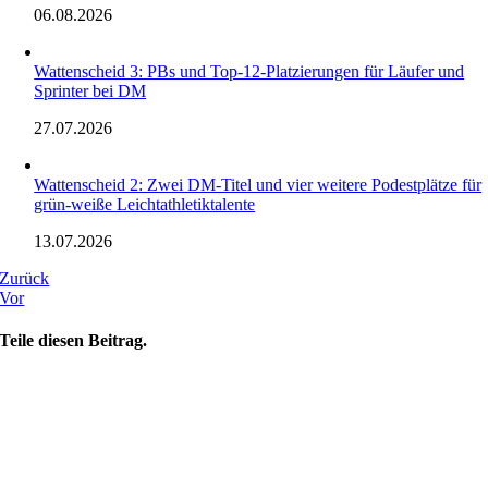
06.08.2026
Wattenscheid 3: PBs und Top-12-Platzierungen für Läufer und
Sprinter bei DM
27.07.2026
Wattenscheid 2: Zwei DM-Titel und vier weitere Podestplätze für
grün-weiße Leichtathletiktalente
13.07.2026
Zurück
Vor
Teile diesen Beitrag.