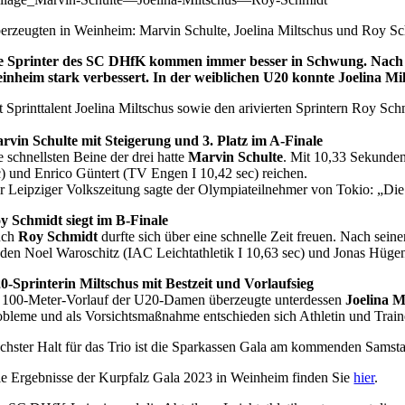
erzeugten in Weinheim: Marvin Schulte, Joelina Miltschus und Roy Sch
e Sprinter des SC DHfK kommen immer besser in Schwung. Nach ihr
inheim stark verbessert. In der weiblichen U20 konnte Joelina Mi
t Sprinttalent Joelina Miltschus sowie den arivierten Sprintern Roy S
rvin Schulte mit Steigerung und 3. Platz im A-Finale
e schnellsten Beine der drei hatte
Marvin Schulte
. Mit 10,33 Sekunden
c) und Enrico Güntert (TV Engen I 10,42 sec) reichen.
r Leipziger Volkszeitung sagte der Olympiateilnehmer von Tokio: „Die 
y Schmidt siegt im B-Finale
uch
Roy Schmidt
durfte sich über eine schnelle Zeit freuen. Nach seine
nden Noel Waroschitz (IAC Leichtathletik I 10,63 sec) und Jonas Hüg
0-Sprinterin Miltschus mit Bestzeit und Vorlaufsieg
 100-Meter-Vorlauf der U20-Damen überzeugte unterdessen
Joelina M
obleme und als Vorsichtsmaßnahme entschieden sich Athletin und Traine
chster Halt für das Trio ist die Sparkassen Gala am kommenden Samst
le Ergebnisse der Kurpfalz Gala 2023 in Weinheim finden Sie
hier
.