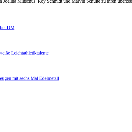
n Joelina Miltschus, Roy Schmidt und Marvin Schulte zu ihren überze
r bei DM
eiße Leichtathletiktalente
eugen mit sechs Mal Edelmetall