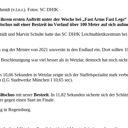
midt (v.l.n.r.). Fotos: SC DHfK
em ersten Auftritt unter der Woche bei „Fast Arms Fast Legs“ i
ltschus mit einer Bestzeit im Vorlauf über 100 Meter auf sich au
chmidt und Marvin Schulte hatte das SC DHfK Leichtathletikzentrum bei
 zog der Meister von 2021 souverän in den Endlauf ein. Dort sollten 
Beschleunigung war viel besser als in Wetzlar, dennoch hat noch nicht
n 10,66 Sekunden in Wetzlar zeigte sich der Staffelspezialist stark ver
en (LG Stadtwerke München I 10,65 sec).
iltschus
mit neuer
Bestzeit
. In 11,82 Sekunden sicherte sich der Schü
r gegen einen Start im Finale.
ag in Regensburg.