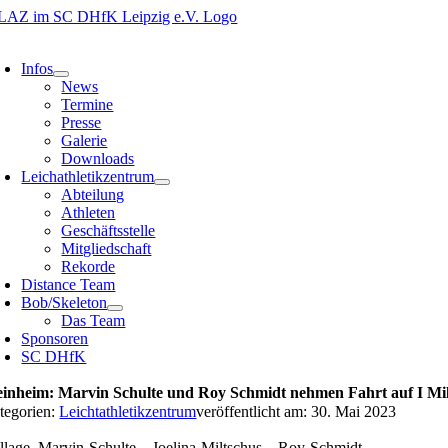
Zum
Inhalt
oggle
springen
avigation
Infos
News
Termine
Presse
Galerie
Downloads
Leichathletikzentrum
Abteilung
Athleten
Geschäftsstelle
Mitgliedschaft
Rekorde
Distance Team
Bob/Skeleton
Das Team
Sponsoren
SC DHfK
inheim: Marvin Schulte und Roy Schmidt nehmen Fahrt auf I Milt
tegorien:
Leichtathletikzentrum
veröffentlicht am: 30. Mai 2023
llage_Marvin-Schulte—Joelina-Miltschus—Roy-Schmidt