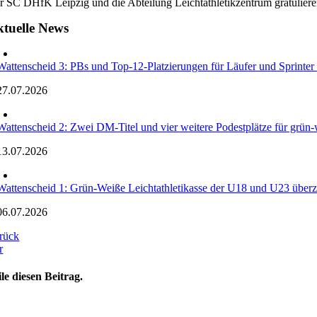
r SC DHfK Leipzig und die Abteilung Leichtathletikzentrum gratuliere
tuelle News
Wattenscheid 3: PBs und Top-12-Platzierungen für Läufer und Sprinte
27.07.2026
Wattenscheid 2: Zwei DM-Titel und vier weitere Podestplätze für grün-w
13.07.2026
Wattenscheid 1: Grün-Weiße Leichtathletikasse der U18 und U23 überz
06.07.2026
rück
r
ile diesen Beitrag.