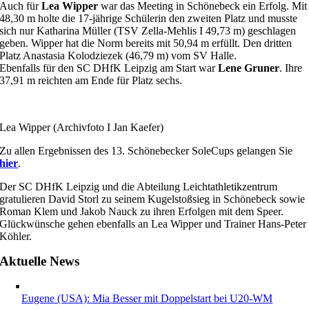
Auch für
Lea Wipper
war das Meeting in Schönebeck ein Erfolg. Mit
48,30 m holte die 17-jährige Schülerin den zweiten Platz und musste
sich nur Katharina Müller (TSV Zella-Mehlis I 49,73 m) geschlagen
geben. Wipper hat die Norm bereits mit 50,94 m erfüllt. Den dritten
Platz Anastasia Kolodziezek (46,79 m) vom SV Halle.
Ebenfalls für den SC DHfK Leipzig am Start war
Lene Gruner
. Ihre
37,91 m reichten am Ende für Platz sechs.
Lea Wipper (Archivfoto I Jan Kaefer)
Zu allen Ergebnissen des 13. Schönebecker SoleCups gelangen Sie
hier
.
Der SC DHfK Leipzig und die Abteilung Leichtathletikzentrum
gratulieren David Storl zu seinem Kugelstoßsieg in Schönebeck sowie
Roman Klem und Jakob Nauck zu ihren Erfolgen mit dem Speer.
Glückwünsche gehen ebenfalls an Lea Wipper und Trainer Hans-Peter
Köhler.
Aktuelle News
Eugene (USA): Mia Besser mit Doppelstart bei U20-WM