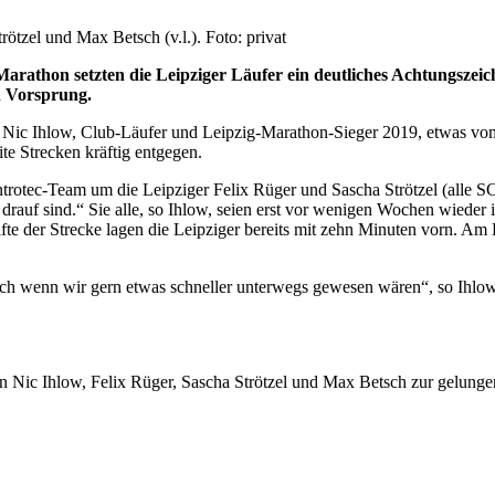
tzel und Max Betsch (v.l.). Foto: privat
 Marathon setzten die Leipziger Läufer ein deutliches Achtungszei
en Vorsprung.
 Nic Ihlow, Club-Läufer und Leipzig-Marathon-Sieger 2019, etwas vom 
te Strecken kräftig entgegen.
ntrotec-Team um die Leipziger Felix Rüger und Sascha Strötzel (alle 
auf sind.“ Sie alle, so Ihlow, seien erst vor wenigen Wochen wieder in
te der Strecke lagen die Leipziger bereits mit zehn Minuten vorn. Am 
ch wenn wir gern etwas schneller unterwegs gewesen wären“, so Ihlow. W
n Nic Ihlow, Felix Rüger, Sascha Strötzel und Max Betsch zur gelunge