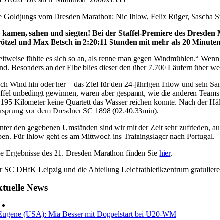
e Goldjungs vom Dresden Marathon: Nic Ihlow, Felix Rüger, Sascha Strö
e kamen, sahen und siegten! Bei der Staffel-Premiere des Dresden
rötzel und Max Betsch in 2:20:11 Stunden mit mehr als 20 Minut
eitweise fühlte es sich so an, als renne man gegen Windmühlen.“ Wenn
nd. Besonders an der Elbe blies dieser den über 7.700 Läufern über wei
ch Wind hin oder her – das Ziel für den 24-jährigen Ihlow und sein Sa
affel unbedingt gewinnen, waren aber gespannt, wie die anderen Teams dr
,195 Kilometer keine Quartett das Wasser reichen konnte. Nach der Hälf
rsprung vor dem Dresdner SC 1898 (02:40:33min).
nter den gegebenen Umständen sind wir mit der Zeit sehr zufrieden, au
ben. Für Ihlow geht es am Mittwoch ins Trainingslager nach Portugal.
le Ergebnisse des 21. Dresden Marathon finden Sie
hier
.
r SC DHfK Leipzig und die Abteilung Leichtathletikzentrum gratuliere
tuelle News
Eugene (USA): Mia Besser mit Doppelstart bei U20-WM