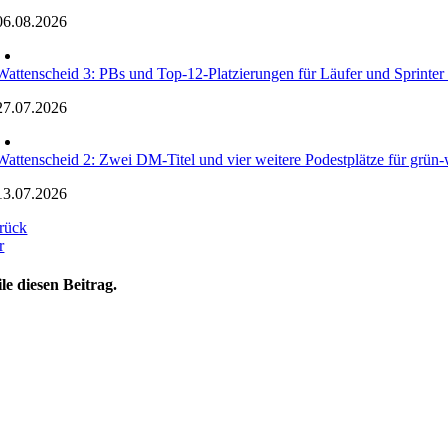
06.08.2026
Wattenscheid 3: PBs und Top-12-Platzierungen für Läufer und Sprinte
27.07.2026
Wattenscheid 2: Zwei DM-Titel und vier weitere Podestplätze für grün-w
13.07.2026
rück
r
ile diesen Beitrag.