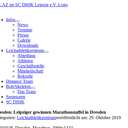
Zum
Inhalt
oggle
springen
avigation
Infos
News
Termine
Presse
Galerie
Downloads
Leichathletikzentrum
Abteilung
Athleten
Geschäftsstelle
Mitgliedschaft
Rekorde
Distance Team
Bob/Skeleton
Das Team
Sponsoren
SC DHfK
esden: Leipziger gewinnen Marathonstaffel in Dresden
tegorien:
Leichtathletikzentrum
veröffentlicht am: 29. Oktober 2019
191028_Dresden_Marathon_2000x1333