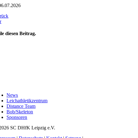
06.07.2026
rück
r
ile diesen Beitrag.
oggle
avigation
News
Leichathletikzentrum
Distance Team
Bob/Skeleton
Sponsoren
2026 SC DHfK Leipzig e.V.