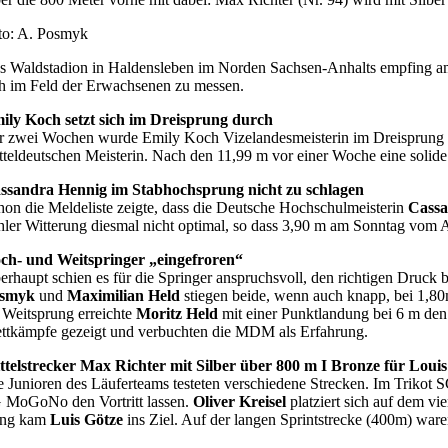
to: A. Posmyk
s Waldstadion in Haldensleben im Norden Sachsen-Anhalts empfing am 
ch im Feld der Erwachsenen zu messen.
ily Koch setzt sich im Dreisprung durch
r zwei Wochen wurde Emily Koch Vizelandesmeisterin im Dreisprung der
tteldeutschen Meisterin. Nach den 11,99 m vor einer Woche eine solide 
ssandra Hennig im Stabhochsprung nicht zu schlagen
hon die Meldeliste zeigte, dass die Deutsche Hochschulmeisterin
Cassa
hler Witterung diesmal nicht optimal, so dass 3,90 m am Sonntag vom 
ch- und Weitspringer „eingefroren“
erhaupt schien es für die Springer anspruchsvoll, den richtigen Dru
smyk
und
Maximilian Held
stiegen beide, wenn auch knapp, bei 1,80m
 Weitsprung erreichte
Moritz Held
mit einer Punktlandung bei 6 m den
ttkämpfe gezeigt und verbuchten die MDM als Erfahrung.
ttelstrecker Max Richter mit Silber über 800 m I Bronze für Louis
e Junioren des Läuferteams testeten verschiedene Strecken. Im Trikot 
 MoGoNo den Vortritt lassen.
Oliver Kreisel
platziert sich auf dem vi
ng kam
Luis Götze
ins Ziel. Auf der langen Sprintstrecke (400m) war