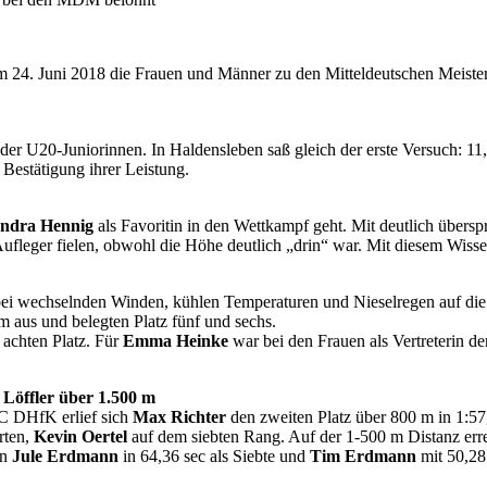
24. Juni 2018 die Frauen und Männer zu den Mitteldeutschen Meister
 U20-Juniorinnen. In Haldensleben saß gleich der erste Versuch: 11,7
Bestätigung ihrer Leistung.
ndra Hennig
als Favoritin in den Wettkampf geht. Mit deutlich übersp
Aufleger fielen, obwohl die Höhe deutlich „drin“ war. Mit diesem Wiss
ck bei wechselnden Winden, kühlen Temperaturen und Nieselregen auf 
 aus und belegten Platz fünf und sechs.
 achten Platz. Für
Emma Heinke
war bei den Frauen als Vertreterin de
 Löffler über 1.500 m
SC DHfK erlief sich
Max Richter
den zweiten Platz über 800 m in 1:57
erten,
Kevin Oertel
auf dem siebten Rang. Auf der 1-500 m Distanz err
en
Jule Erdmann
in 64,36 sec als Siebte und
Tim Erdmann
mit 50,28 