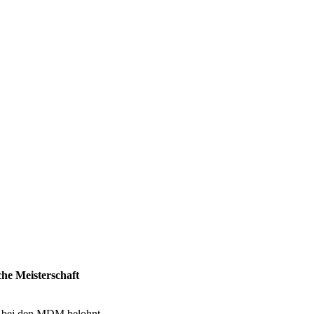
he Meisterschaft
er bei den MDM belohnt