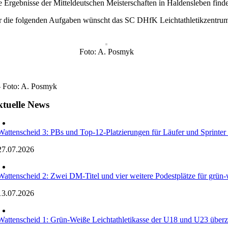
e Ergebnisse der Mitteldeutschen Meisterschaften in Haldensleben find
r die folgenden Aufgaben wünscht das SC DHfK Leichtathletikzentrum 
Foto: A. Posmyk
 – Foto: A. Posmyk
tuelle News
Wattenscheid 3: PBs und Top-12-Platzierungen für Läufer und Sprinte
27.07.2026
Wattenscheid 2: Zwei DM-Titel und vier weitere Podestplätze für grün-w
13.07.2026
Wattenscheid 1: Grün-Weiße Leichtathletikasse der U18 und U23 überz