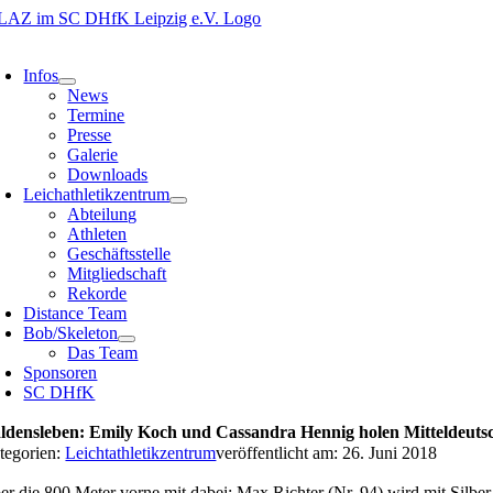
Zum
Inhalt
oggle
springen
avigation
Infos
News
Termine
Presse
Galerie
Downloads
Leichathletikzentrum
Abteilung
Athleten
Geschäftsstelle
Mitgliedschaft
Rekorde
Distance Team
Bob/Skeleton
Das Team
Sponsoren
SC DHfK
ldensleben: Emily Koch und Cassandra Hennig holen Mitteldeutsc
tegorien:
Leichtathletikzentrum
veröffentlicht am: 26. Juni 2018
er die 800 Meter vorne mit dabei: Max Richter (Nr. 94) wird mit Silb