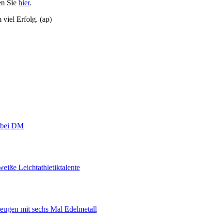
en Sie
hier
.
viel Erfolg. (ap)
r bei DM
eiße Leichtathletiktalente
eugen mit sechs Mal Edelmetall