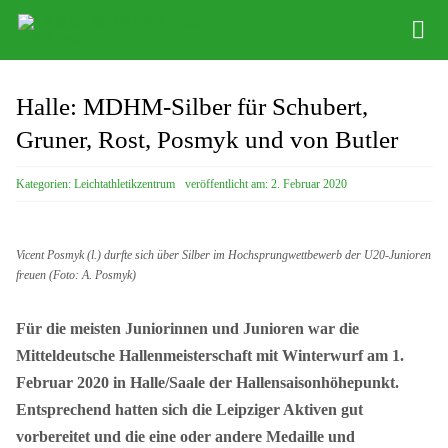
Zum
Tog
Inhalt
Nav
springen
Infos
Halle: MDHM-Silber für Schubert,
Leichathletikzentrum
Gruner, Rost, Posmyk und von Butler
Distance Team
Kategorien:
Leichtathletikzentrum
veröffentlicht am: 2. Februar 2020
Bob/Skeleton
Vicent Posmyk (l.) durfte sich über Silber im Hochsprungwettbewerb der U20-Junioren
Sponsoren
freuen (Foto: A. Posmyk)
SC DHfK
Für die meisten Juniorinnen und Junioren war die
Mitteldeutsche Hallenmeisterschaft mit Winterwurf am 1.
Februar 2020 in Halle/Saale der Hallensaisonhöhepunkt.
Entsprechend hatten sich die Leipziger Aktiven gut
vorbereitet und die eine oder andere Medaille und