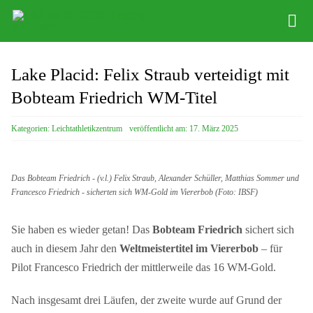
Zum
Tog
Inhalt
Nav
springen
Infos
Lake Placid: Felix Straub verteidigt mit
Leichathletikzentrum
Bobteam Friedrich WM-Titel
Distance Team
Kategorien:
Leichtathletikzentrum
veröffentlicht am: 17. März 2025
Bob/Skeleton
Das Bobteam Friedrich - (v.l.) Felix Straub, Alexander Schüller, Matthias Sommer und
Sponsoren
Francesco Friedrich - sicherten sich WM-Gold im Viererbob (Foto: IBSF)
SC DHfK
Sie haben es wieder getan! Das
Bobteam Friedrich
sichert sich
auch in diesem Jahr den
Weltmeistertitel im Viererbob
– für
Pilot Francesco Friedrich der mittlerweile das 16 WM-Gold.
Nach insgesamt drei Läufen, der zweite wurde auf Grund der