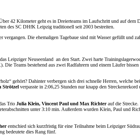
 Über 42 Kilometer geht es in Dreierteams im Laufschritt und auf dem 
ten des SC DHfK Leipzig traditionell seit 2003 bestreiten.
er vergangen. Die ehemaligen Tagebaue sind mit Wasser gefüllt und zahl
 das Leipziger Neuseenland an den Start. Zwei harte Trainingslagerwo
 Die Teams bestehend aus zwei Radfahrern und einem Läufer bissen al
olz“ gehört? Dahinter verbergen sich drei schnelle Herren, welche b
 Strötzel
verpasste in 2:06,25 Stunden nur knapp den Streckenrekord 
das Trio
Julia Klein, Vincent Paul und Max Richter
auf die Strecke.
lometerabschnitten unter 3:10 min. Außerdem wurden Klein, Paul und Ri
cher
entschied sich kurzfristig für eine Teilnahme beim Leipziger Sü
ng bedeutete dies Rang fünf.