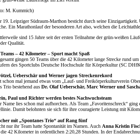
to: M. Kummich)
r 19. Leipziger Südraum-Marthon besticht durch seine Einzigartigkeit.
che. Ein Marathonlauf der besonderen Art also, welchen die Leichtathle
ttlerweile sind 15 Jahre seit der ersten Teilnahme der grün-weißen Läuf
der Qualität.
 Teams – 42 Kilometer – Sport macht Spaß
sgesamt gingen 50 Teams über die 42 Kilometer lange Strecke rund um
ufern des Sportclubs Deutsche Hochschule für Körperkultur (SC DHfK).
rötzel, Ueberschär und Werner jagen Streckenrekord
t schon mal jemand etwas vom „Lauf- und Freikörperkulturverein Oberh
s Trio bestehend aus
Dr. Olaf Ueberschär, Marc Werner und Sascha
ein, Paul und Richter werden bestes Nachwuchsteam
r Name lies schon mal aufhorchen. Als Team „Favoritenschreck“ ging 
ellinie. Damit belohnten sie sich für ihre couragierte Leistung mit Ki
scher mit „Spontanes Trio“ auf Rang fünf
cht nur ihr Team hatte Spontanität im Namen. Auch
Anna Kristin Fis
e die 42 Kilometer in ordentlichen 2:20,28 Stunden. In der Endabrechnu