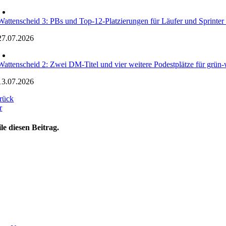
Wattenscheid 3: PBs und Top-12-Platzierungen für Läufer und Sprinte
27.07.2026
Wattenscheid 2: Zwei DM-Titel und vier weitere Podestplätze für grün-w
13.07.2026
rück
r
ile diesen Beitrag.
oggle
avigation