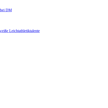
r bei DM
eiße Leichtathletiktalente