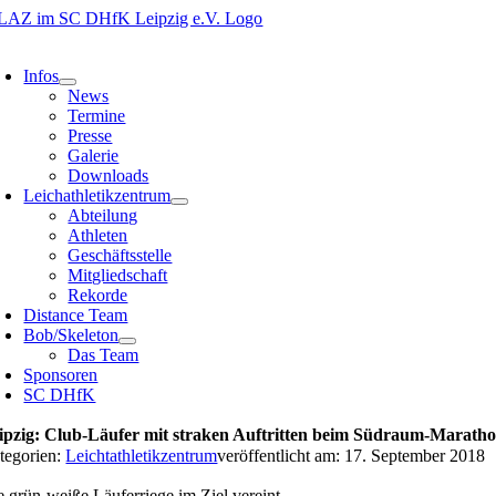
Zum
Inhalt
oggle
springen
avigation
Infos
News
Termine
Presse
Galerie
Downloads
Leichathletikzentrum
Abteilung
Athleten
Geschäftsstelle
Mitgliedschaft
Rekorde
Distance Team
Bob/Skeleton
Das Team
Sponsoren
SC DHfK
ipzig: Club-Läufer mit straken Auftritten beim Südraum-Marath
tegorien:
Leichtathletikzentrum
veröffentlicht am: 17. September 2018
e grün-weiße Läuferriege im Ziel vereint