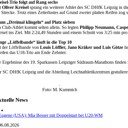
eisel-Trio folgt auf Rang sechs
t
Oliver Kreisel
sprang ein weiterer Athlet des SC DHfK Leipzig in 
e Strecke. Trotz eines Zeiterlustes auf Grund zweier platten Reifen zog 
am „Dreimal klingeln“ auf Platz sieben
n Club-Athlet kommt selten allein. So legten
Philipp Neumann, Caspe
eisel ins Ziel. Mit 2:24,49 Stunden und einem Schnitt von 3:25 min pro 
nge „Löffelbande“ läuft in die Top 10
t der Löffelbande von
Louis Löffler, Jano Kräker und Luis Götze
li
rden das U18-Trio am Ende Zehnter.
e Ergebnisse des 19. Sparkassen Leipziger Südraum-Marathons finden
r SC DHfK Leipzig und die Abteilung Leichtathletikzentrum gratulieren
Foto: M. Kummich
tuelle News
Eugene (USA): Mia Besser mit Doppelstart bei U20-WM
06.08.2026