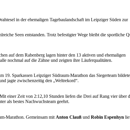
Drahtesel in der ehemaligen Tagebaulandschaft im Leipziger Süden zur
reiche Seen entstanden. Trotz befestigter Wege bleibt die sportliche Q
chen auf dem Rabenberg lagen hinter den 13 aktiven und ehemaligen
le nochmal auf die Zähne und zeigten ihre Läuferqualitäten.
eim 19. Sparkassen Leipziger Südraum-Marathon das Siegerteam bildete
und jagte zwischenzeitig den „Weltrekord“.
 Mit einer Zeit von 2:12,10 Stunden liefen die Drei auf Rang vier über d
chter als bestes Nachwuchsteam geehrt.
draum-Marathon. Gemeinsam mit
Anton Clauß
und
Robin Espenhyn
lie