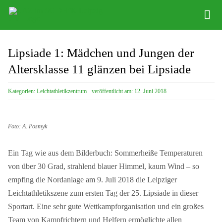
Zum
Tog
Inhalt
Nav
springen
Infos
Lipsiade 1: Mädchen und Jungen der
Leichathletikzentrum
Altersklasse 11 glänzen bei Lipsiade
Distance Team
Kategorien:
Leichtathletikzentrum
veröffentlicht am: 12. Juni 2018
Bob/Skeleton
Foto: A. Posmyk
Sponsoren
Ein Tag wie aus dem Bilderbuch: Sommerheiße Temperaturen
SC DHfK
von über 30 Grad, strahlend blauer Himmel, kaum Wind – so
empfing die Nordanlage am 9. Juli 2018 die Leipziger
Leichtathletikszene zum ersten Tag der 25. Lipsiade in dieser
Sportart. Eine sehr gute Wettkampforganisation und ein großes
Team von Kampfrichtern und Helfern ermöglichte allen