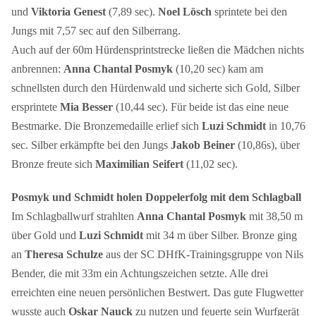
und
Viktoria Genest
(7,89 sec).
Noel Lösch
sprintete bei den
Jungs mit 7,57 sec auf den Silberrang.
Auch auf der 60m Hürdensprintstrecke ließen die Mädchen nichts
anbrennen:
Anna Chantal Posmyk
(10,20 sec) kam am
schnellsten durch den Hürdenwald und sicherte sich Gold, Silber
ersprintete
Mia Besser
(10,44 sec). Für beide ist das eine neue
Bestmarke. Die Bronzemedaille erlief sich
Luzi Schmidt
in 10,76
sec. Silber erkämpfte bei den Jungs
Jakob Beiner
(10,86s), über
Bronze freute sich
Maximilian Seifert
(11,02 sec).
Posmyk und Schmidt holen Doppelerfolg mit dem Schlagball
Im Schlagballwurf strahlten
Anna Chantal Posmyk
mit 38,50 m
über Gold und
Luzi Schmidt
mit 34 m über Silber. Bronze ging
an
Theresa Schulze
aus der SC DHfK-Trainingsgruppe von Nils
Bender, die mit 33m ein Achtungszeichen setzte. Alle drei
erreichten eine neuen persönlichen Bestwert. Das gute Flugwetter
wusste auch
Oskar Nauck
zu nutzen und feuerte sein Wurfgerät