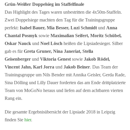
Grün-Weißer Doppelsieg im Staffelfinale
Das Highlight des Tages waren unbestritten die 4x50m-Staffeln.
Zwei Doppelsiege machten den Tag für die Trainingsgruppe
perfekt:
Isabel Bauer, Mia Besser, Luzi Schmidt
und
Anna
Chantal Posmyk
sowie
Maximalian Seifert, Moritz Schübel,
Oskar Nauck
und
Noel Lösch
heißen die Lipsiadesieger. Silber
gab es für
Greta Gruner, Nina Janeriat, Stella
Geisenberger
und
Viktoria Genest
sowie
Jakob Rödel,
Vincent Jahn, Karl Jorra
und
Jakob Beiner
. Das Team der
Trainingsgruppe um Nils Bender mit Annika Geisler, Gerda Rade,
Sina Dölling und Lilly Dauer forderten das am Ende drittplatzierte
Team von MoGoNo heraus und liefen auf dem achtbaren vierten
Rang ein.
Die gesamte Ergebnisübersicht der Lipsiade 2018 in Leipzig
finden Sie
hier
.