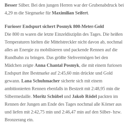
Besser
Silber. Bei den jungen Herren war der Grubenabdruck bei
4,29 m die Siegmarke für
Maximilian Seifert
.
Furioser Endspurt sichert Posmyk 800-Meter-Gold
Die 800 m waren die letzte Einzeldisziplin des Tages. Die heißen
Temperaturen hielten die Mittelstreckler nicht davon ab, nochmal
alles an Energie zu mobilisieren und packende Rennen auf die
Rundbahn zu bringen. Das größte Stehvermögen bei den
Mädchen zeigte
Anna Chantal Posmyk
, die mit einem furiosen
Endspurt ihre Bestmarke auf 2:45,60 min drückte und Gold
gewann.
Lana Schuhmacher
sicherte sich mit einem
ambitionierten Rennen ebenfalls in Bestzeit mit 2:48,95 min die
Silbermedaille.
Moritz Schübel
und
Jakob Rödel
packten im
Rennen der Jungen am Ende des Tages nochmal alle Körner aus
und liefen mit 2:42,75 min und 2:46,47 min auf den Silber- bzw.
Bronzerang ein.