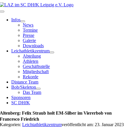
Zum
Inhalt
Toggle
springen
Navigation
Infos
News
Termine
Presse
Galerie
Downloads
Leichathletikzentrum
Abteilung
Athleten
Geschäftsstelle
Mitgliedschaft
Rekorde
Distance Team
Bob/Skeleton
Das Team
Sponsoren
SC DHfK
Altenberg: Felix Straub holt EM-Silber im Viererbob von
Francesco Friedrich
Kategorien:
Leichtathletikzentrum
veröffentlicht am: 23. Januar 2023