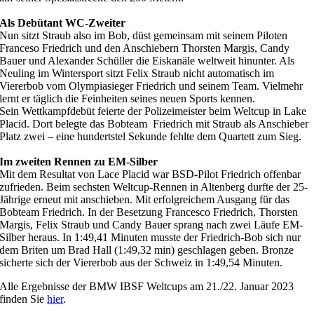
Als Debütant WC-Zweiter
Nun sitzt Straub also im Bob, düst gemeinsam mit seinem Piloten
Franceso Friedrich und den Anschiebern Thorsten Margis, Candy
Bauer und Alexander Schüller die Eiskanäle weltweit hinunter. Als
Neuling im Wintersport sitzt Felix Straub nicht automatisch im
Viererbob vom Olympiasieger Friedrich und seinem Team. Vielmehr
lernt er täglich die Feinheiten seines neuen Sports kennen.
Sein Wettkampfdebüt feierte der Polizeimeister beim Weltcup in Lake
Placid. Dort belegte das Bobteam Friedrich mit Straub als Anschieber
Platz zwei – eine hundertstel Sekunde fehlte dem Quartett zum Sieg.
Im zweiten Rennen zu EM-Silber
Mit dem Resultat von Lace Placid war BSD-Pilot Friedrich offenbar
zufrieden. Beim sechsten Weltcup-Rennen in Altenberg durfte der 25-
Jährige erneut mit anschieben. Mit erfolgreichem Ausgang für das
Bobteam Friedrich. In der Besetzung Francesco Friedrich, Thorsten
Margis, Felix Straub und Candy Bauer sprang nach zwei Läufe EM-
Silber heraus. In 1:49,41 Minuten musste der Friedrich-Bob sich nur
dem Briten um Brad Hall (1:49,32 min) geschlagen geben. Bronze
sicherte sich der Viererbob aus der Schweiz in 1:49,54 Minuten.
Alle Ergebnisse der BMW IBSF Weltcups am 21./22. Januar 2023
finden Sie
hier
.