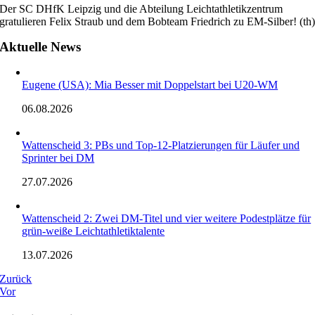
Der SC DHfK Leipzig und die Abteilung Leichtathletikzentrum
gratulieren Felix Straub und dem Bobteam Friedrich zu EM-Silber! (th
Aktuelle News
Eugene (USA): Mia Besser mit Doppelstart bei U20-WM
06.08.2026
Wattenscheid 3: PBs und Top-12-Platzierungen für Läufer und
Sprinter bei DM
27.07.2026
Wattenscheid 2: Zwei DM-Titel und vier weitere Podestplätze für
grün-weiße Leichtathletiktalente
13.07.2026
Zurück
Vor