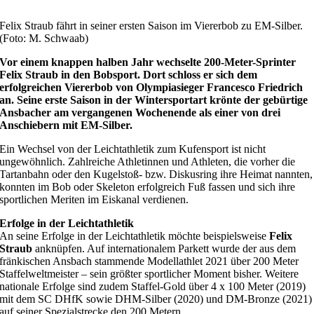
Felix Straub fährt in seiner ersten Saison im Viererbob zu EM-Silber.
(Foto: M. Schwaab)
Vor einem knappen halben Jahr wechselte 200-Meter-Sprinter
Felix Straub in den Bobsport. Dort schloss er sich dem
erfolgreichen Viererbob von Olympiasieger Francesco Friedrich
an. Seine erste Saison in der Wintersportart krönte der gebürtige
Ansbacher am vergangenen Wochenende als einer von drei
Anschiebern mit EM-Silber.
Ein Wechsel von der Leichtathletik zum Kufensport ist nicht
ungewöhnlich. Zahlreiche Athletinnen und Athleten, die vorher die
Tartanbahn oder den Kugelstoß- bzw. Diskusring ihre Heimat nannten,
konnten im Bob oder Skeleton erfolgreich Fuß fassen und sich ihre
sportlichen Meriten im Eiskanal verdienen.
Erfolge in der Leichtathletik
An seine Erfolge in der Leichtathletik möchte beispielsweise
Felix
Straub
anknüpfen. Auf internationalem Parkett wurde der aus dem
fränkischen Ansbach stammende Modellathlet 2021 über 200 Meter
Staffelweltmeister – sein größter sportlicher Moment bisher. Weitere
nationale Erfolge sind zudem Staffel-Gold über 4 x 100 Meter (2019)
mit dem SC DHfK sowie DHM-Silber (2020) und DM-Bronze (2021)
auf seiner Spezialstrecke den 200 Metern.