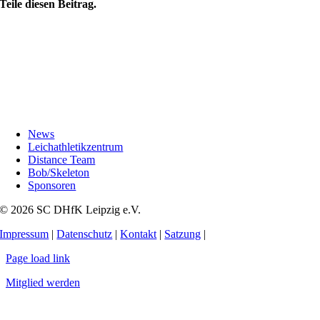
Teile diesen Beitrag.
News
Leichathletikzentrum
Distance Team
Bob/Skeleton
Sponsoren
© 2026 SC DHfK Leipzig e.V.
Impressum
|
Datenschutz
|
Kontakt
|
Satzung
|
Page load link
Mitglied werden
Nach
oben