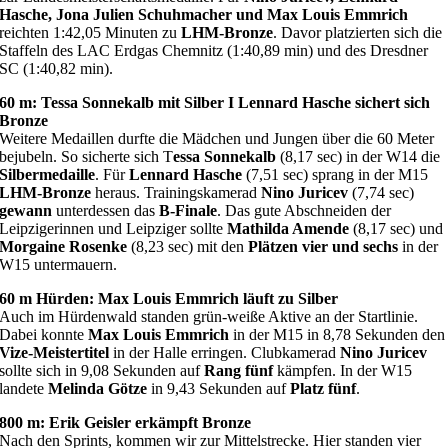
Hasche, Jona Julien Schuhmacher und Max Louis Emmrich
reichten 1:42,05 Minuten zu
LHM-Bronze
. Davor platzierten sich die
Staffeln des LAC Erdgas Chemnitz (1:40,89 min) und des Dresdner
SC (1:40,82 min).
60 m: Tessa Sonnekalb mit Silber I Lennard Hasche sichert sich
Bronze
Weitere Medaillen durfte die Mädchen und Jungen über die 60 Meter
bejubeln. So sicherte sich T
essa Sonnekalb
(8,17 sec) in der W14 die
Silbermedaille
. Für
Lennard Hasche
(7,51 sec) sprang in der M15
LHM-Bronze
heraus. Trainingskamerad
Nino Juricev
(7,74 sec)
gewann
unterdessen das
B-Finale
. Das gute Abschneiden der
Leipzigerinnen und Leipziger sollte
Mathilda Amende
(8,17 sec) und
Morgaine Rosenke
(8,23 sec) mit den
Plätzen vier und sechs
in der
W15 untermauern.
60 m Hürden: Max Louis Emmrich läuft zu Silber
Auch im Hürdenwald standen grün-weiße Aktive an der Startlinie.
Dabei konnte
Max Louis Emmrich
in der M15 in 8,78 Sekunden den
Vize-Meistertitel
in der Halle erringen. Clubkamerad
Nino Juricev
sollte sich in 9,08 Sekunden auf
Rang fünf
kämpfen. In der W15
landete
Melinda Götze
in 9,43 Sekunden auf
Platz fünf
.
800 m: Erik Geisler erkämpft Bronze
Nach den Sprints, kommen wir zur Mittelstrecke. Hier standen vier