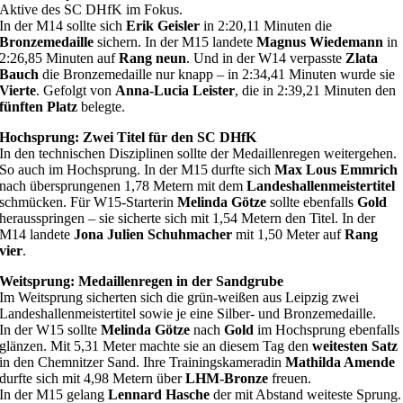
Aktive des SC DHfK im Fokus.
In der M14 sollte sich
Erik Geisler
in 2:20,11 Minuten die
Bronzemedaille
sichern. In der M15 landete
Magnus Wiedemann
in
2:26,85 Minuten auf
Rang neun
. Und in der W14 verpasste
Zlata
Bauch
die Bronzemedaille nur knapp – in 2:34,41 Minuten wurde sie
Vierte
. Gefolgt von
Anna-Lucia Leister
, die in 2:39,21 Minuten den
fünften Platz
belegte.
Hochsprung: Zwei Titel für den SC DHfK
In den technischen Disziplinen sollte der Medaillenregen weitergehen.
So auch im Hochsprung. In der M15 durfte sich
Max Lous Emmrich
nach übersprungenen 1,78 Metern mit dem
Landeshallenmeistertitel
schmücken. Für W15-Starterin
Melinda Götze
sollte ebenfalls
Gold
herausspringen – sie sicherte sich mit 1,54 Metern den Titel. In der
M14 landete
Jona Julien Schuhmacher
mit 1,50 Meter auf
Rang
vier
.
Weitsprung: Medaillenregen in der Sandgrube
Im Weitsprung sicherten sich die grün-weißen aus Leipzig zwei
Landeshallenmeistertitel sowie je eine Silber- und Bronzemedaille.
In der W15 sollte
Melinda Götze
nach
Gold
im Hochsprung ebenfalls
glänzen. Mit 5,31 Meter machte sie an diesem Tag den
weitesten Satz
in den Chemnitzer Sand. Ihre Trainingskameradin
Mathilda Amende
durfte sich mit 4,98 Metern über
LHM-Bronze
freuen.
In der M15 gelang
Lennard Hasche
der mit Abstand weiteste Sprung.