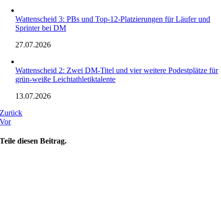
Wattenscheid 3: PBs und Top-12-Platzierungen für Läufer und
Sprinter bei DM
27.07.2026
Wattenscheid 2: Zwei DM-Titel und vier weitere Podestplätze für
grün-weiße Leichtathletiktalente
13.07.2026
Zurück
Vor
Teile diesen Beitrag.