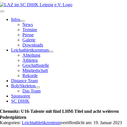
Zum
Inhalt
Toggle
springen
Navigation
Infos
News
Termine
Presse
Galerie
Downloads
Leichathletikzentrum
Abteilung
Athleten
Geschäftsstelle
Mitgliedschaft
Rekorde
Distance Team
Bob/Skeleton
Das Team
Sponsoren
SC DHfK
Chemnitz: U16-Talente mit fünf LHM-Titel und acht weiteren
Podestplätzen
Kategorien:
Leichtathletikzentrum
veröffentlicht am: 19. Januar 2023