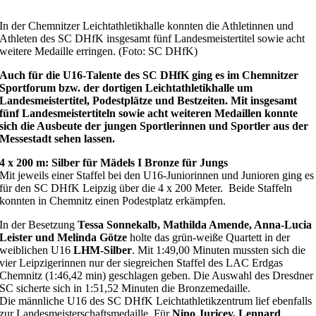
In der Chemnitzer Leichtathletikhalle konnten die Athletinnen und
Athleten des SC DHfK insgesamt fünf Landesmeistertitel sowie acht
weitere Medaille erringen. (Foto: SC DHfK)
Auch für die U16-Talente des SC DHfK ging es im Chemnitzer
Sportforum bzw. der dortigen Leichtathletikhalle um
Landesmeistertitel, Podestplätze und Bestzeiten. Mit insgesamt
fünf Landesmeistertiteln sowie acht weiteren Medaillen konnte
sich die Ausbeute der jungen Sportlerinnen und Sportler aus der
Messestadt sehen lassen.
4 x 200 m: Silber für Mädels I Bronze für Jungs
Mit jeweils einer Staffel bei den U16-Juniorinnen und Junioren ging es
für den SC DHfK Leipzig über die 4 x 200 Meter. Beide Staffeln
konnten in Chemnitz einen Podestplatz erkämpfen.
In der Besetzung
Tessa Sonnekalb, Mathilda Amende, Anna-Lucia
Leister und Melinda Götze
holte das grün-weiße Quartett in der
weiblichen U16
LHM-Silber
. Mit 1:49,00 Minuten mussten sich die
vier Leipzigerinnen nur der siegreichen Staffel des LAC Erdgas
Chemnitz (1:46,42 min) geschlagen geben. Die Auswahl des Dresdner
SC sicherte sich in 1:51,52 Minuten die Bronzemedaille.
Die männliche U16 des SC DHfK Leichtathletikzentrum lief ebenfalls
zur Landesmeisterschaftsmedaille. Für
Nino Juricev, Lennard