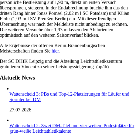
persönliche Bestleistung auf 1,90 m, direkt im ersten Versuch
übersprungen, steigern. In der Endabrechnung brachte ihm das den
dritten Rang hinter Jonas Pomsel (2,02 m I SC Potsdam) und Kilian
Flohr (1,93 m I SV Preußen Berlin) ein. Mit dieser freudigen
Überraschung war nach der Meldeliste nicht unbedingt zu rechnen.
Die weiteren Versuche über 1,93 m lassen den Abiturienten
optimistisch auf den weiteren Saisonverlauf blicken.
Alle Ergebnisse der offenen Berlin-Brandenburgischen
Meisterschaften finden Sie
hier
.
Der SC DHfK Leipzig und die Abteilung Leichtathletikzentrum
gratulieren Vincent zu seiner Leistungssteigerung. (ap/th)
Aktuelle News
Wattenscheid 3: PBs und Top-12-Platzierungen für Läufer und
Sprinter bei DM
27.07.2026
Wattenscheid 2: Zwei DM-Titel und vier weitere Podestplätze für
grün-weiße Leichtathletiktalente