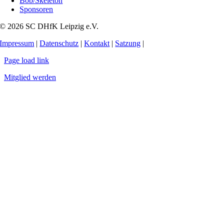
Bob/Skeleton
Sponsoren
© 2026 SC DHfK Leipzig e.V.
Impressum
|
Datenschutz
|
Kontakt
|
Satzung
|
Page load link
Mitglied werden
Nach
oben