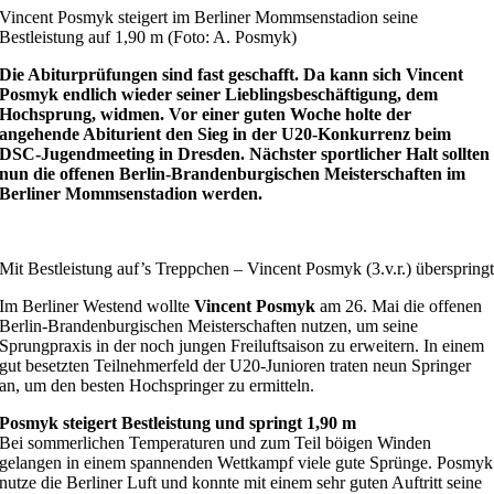
Vincent Posmyk steigert im Berliner Mommsenstadion seine
Bestleistung auf 1,90 m (Foto: A. Posmyk)
Die Abiturprüfungen sind fast geschafft. Da kann sich Vincent
Posmyk endlich wieder seiner Lieblingsbeschäftigung, dem
Hochsprung, widmen. Vor einer guten Woche holte der
angehende Abiturient den Sieg in der U20-Konkurrenz beim
DSC-Jugendmeeting in Dresden. Nächster sportlicher Halt sollten
nun die offenen Berlin-Brandenburgischen Meisterschaften im
Berliner Mommsenstadion werden.
Mit Bestleistung auf’s Treppchen – Vincent Posmyk (3.v.r.) überspringt
Im Berliner Westend wollte
Vincent Posmyk
am 26. Mai die offenen
Berlin-Brandenburgischen Meisterschaften nutzen, um seine
Sprungpraxis in der noch jungen Freiluftsaison zu erweitern. In einem
gut besetzten Teilnehmerfeld der U20-Junioren traten neun Springer
an, um den besten Hochspringer zu ermitteln.
Posmyk steigert Bestleistung und springt 1,90 m
Bei sommerlichen Temperaturen und zum Teil böigen Winden
gelangen in einem spannenden Wettkampf viele gute Sprünge. Posmyk
nutze die Berliner Luft und konnte mit einem sehr guten Auftritt seine