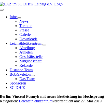
Zum
Inhalt
Toggle
springen
Navigation
Infos
News
Termine
Presse
Galerie
Downloads
Leichathletikzentrum
Abteilung
Athleten
Geschäftsstelle
Mitgliedschaft
Rekorde
Distance Team
Bob/Skeleton
Das Team
Sponsoren
SC DHfK
Berlin: Vincent Posmyk mit neuer Bestleistung im Hochsprung
Kategorien:
Leichtathletikzentrum
veröffentlicht am: 27. Mai 2019