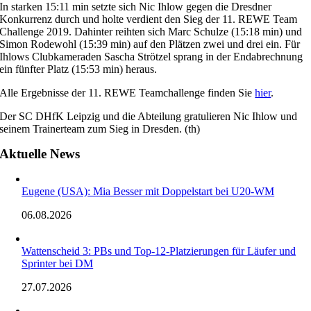
In starken 15:11 min setzte sich Nic Ihlow gegen die Dresdner
Konkurrenz durch und holte verdient den Sieg der 11. REWE Team
Challenge 2019. Dahinter reihten sich Marc Schulze (15:18 min) und
Simon Rodewohl (15:39 min) auf den Plätzen zwei und drei ein. Für
Ihlows Clubkameraden Sascha Strötzel sprang in der Endabrechnung
ein fünfter Platz (15:53 min) heraus.
Alle Ergebnisse der 11. REWE Teamchallenge finden Sie
hier
.
Der SC DHfK Leipzig und die Abteilung gratulieren Nic Ihlow und
seinem Trainerteam zum Sieg in Dresden. (th)
Aktuelle News
Eugene (USA): Mia Besser mit Doppelstart bei U20-WM
06.08.2026
Wattenscheid 3: PBs und Top-12-Platzierungen für Läufer und
Sprinter bei DM
27.07.2026