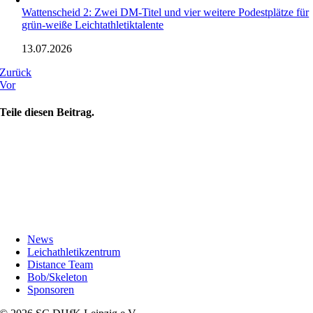
Wattenscheid 2: Zwei DM-Titel und vier weitere Podestplätze für
grün-weiße Leichtathletiktalente
13.07.2026
Zurück
Vor
Teile diesen Beitrag.
News
Leichathletikzentrum
Distance Team
Bob/Skeleton
Sponsoren