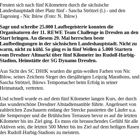
Freuten sich nach fünf Kilometern durch die sächsische
Landeshauptstadt über Platz fünf - Sascha Strötzel (l.) - und den
Tagessieg - Nic Ihlow (Foto: N. Ihlow)
Sage und schreibe 25.000 Laufbegeisterte konnten die
Organisatoren der 11. REWE Team Challenge in Dresden an den
Start bringen. An diesem 29. Mai herrschen beste
Laufbedingungen in der sächsischen Landeshauptstadt. Nicht zu
warm, nicht zu kühl. So ging es in fünf Wellen á 5.000 Startern
vom Dresdner Altmarkt über fünf Kilometer ins Rudolf-Harbig-
Stadion, Heimstätte der SG Dynamo Dresden.
Aus Sicht des SC DHfK wurden die grün-weißen Farben von Nic
Ihlow, seines Zeichens Sieger des diesjährigen Leipzig Marathons, und
Sascha Strötzel, Ihlows Tempomacher beim Erfolg in seiner
Heimatstadt, vertreten.
Und schnell wurde es auf dem fünf Kilometer langen Kurs, der durch
das wunderschöne Dresdner Altstadtensamble führte. Angefeuert von
zahlreichen Zuschauern entlang der Strecke passierten die Läufer u.a.
die Semperoper und die Brühlschen Terrassen bevor es auf die letzten
Kilometer bis ins Ziel ging. Es muss ein berauschendes Gefühl für alle
Aktiven sein, die letzten 500 Meter bis ins Ziel auf dem heiligen Rasen
des Rudolf-Harbig-Stadions zu meistern.