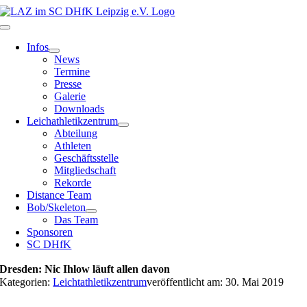
Zum
Inhalt
Toggle
springen
Navigation
Infos
News
Termine
Presse
Galerie
Downloads
Leichathletikzentrum
Abteilung
Athleten
Geschäftsstelle
Mitgliedschaft
Rekorde
Distance Team
Bob/Skeleton
Das Team
Sponsoren
SC DHfK
Dresden: Nic Ihlow läuft allen davon
Kategorien:
Leichtathletikzentrum
veröffentlicht am: 30. Mai 2019