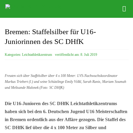
Zum
Tog
Inhalt
Nav
springen
Infos
Bremen: Staffelsilber für U16-
Leichathletikzentrum
Juniorinnen des SC DHfK
Distance Team
Kategorien:
Leichtathletikzentrum
veröffentlicht am: 8. Juli 2019
Bob/Skeleton
Freuten sich über Staffelsilber über 4 x 100 Meter: LVS-Nachwuchskoordinator
Sponsoren
Markus Triebert (l.) und seine Schützlinge Emily Völkl, Sarah Ranis, Mariam Soumah
und Melisande Malonek (Foto: SC DHfK)
SC DHfK
Die U16-Junioren des SC DHfK Leichtathletikzentrums
haben sich bei den 6. Deutschen Jugend U16 Meisterschaften
in Bremen ordentlich aus der Affäre gezogen. Die Staffel des
SC DHfK lief über die 4 x 100 Meter zu Silber und