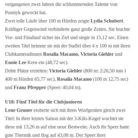
vergangenen zwei Jahren die schlummernden Talente von
Posmyk geweckt hat.
Zwei tolle Läufe über 100 m Hürden zeigte
Lydia Schubert
.
Kräftiger Gegenwind verhinderte ganz große Zeiten. Sie brachte
Vor- und Finallauf sicher ins Ziel und siegte in 15,12 sec. Einen
zweiten Titel heimste sie mit der Staffel über 4 x 100 m mit ihren
Clubkameradinnen
Rosalia Macamo, Victoria Giehler
und
Ennie Lee
Kern ein (48,72 sec).
Dritte Plätze erzielten:
Victoria Giehler
(800 m: 2:26,50 min I
400 m Hürden 65,77 sec),
Rosalia Macamo
(100 m 12,75 sec)
und
Franz Pfrepper
(Speer: 40,04 m).
U18: Fünf Titel für die Clubjunioren
Lene Gruner
eroberte sich mit ihren Wurfgeräten gleich zwei
Titel: In ihrer letzten Saison mit der 3-Kilo-Kugel wuchtet sie
diese mit 13,26 m auf eine neue Bestweite. Auch ihr Speer hatte
gute Thermik und flog auf 43,08 m. Der Speer ihrer