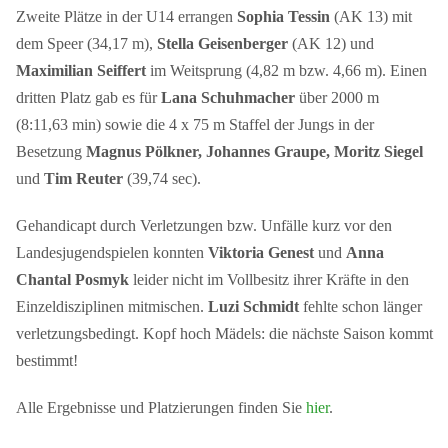
Zweite Plätze in der U14 errangen
Sophia Tessin
(AK 13) mit
dem Speer (34,17 m),
Stella Geisenberger
(AK 12) und
Maximilian Seiffert
im Weitsprung (4,82 m bzw. 4,66 m). Einen
dritten Platz gab es für
Lana Schuhmacher
über 2000 m
(8:11,63 min) sowie die 4 x 75 m Staffel der Jungs in der
Besetzung
Magnus Pölkner, Johannes Graupe, Moritz Siegel
und
Tim Reuter
(39,74 sec).
Gehandicapt durch Verletzungen bzw. Unfälle kurz vor den
Landesjugendspielen konnten
Viktoria Genest
und
Anna
Chantal Posmyk
leider nicht im Vollbesitz ihrer Kräfte in den
Einzeldisziplinen mitmischen.
Luzi Schmidt
fehlte schon länger
verletzungsbedingt. Kopf hoch Mädels: die nächste Saison kommt
bestimmt!
Alle Ergebnisse und Platzierungen finden Sie
hier
.