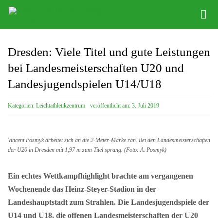
Zum
Tog
Inhalt
Nav
springen
Infos
Dresden: Viele Titel und gute Leistungen
Leichathletikzentrum
bei Landesmeisterschaften U20 und
Landesjugendspielen U14/U18
Distance Team
Kategorien:
Leichtathletikzentrum
veröffentlicht am: 3. Juli 2019
Bob/Skeleton
Sponsoren
Vincent Posmyk arbeitet sich an die 2-Meter-Marke ran. Bei den Landesmeisterschaften
der U20 in Dresden mit 1,97 m zum Titel sprang. (Foto: A. Posmyk)
SC DHfK
Ein echtes Wettkampfhighlight brachte am vergangenen
Wochenende das Heinz-Steyer-Stadion in der
Landeshauptstadt zum Strahlen. Die Landesjugendspiele der
U14 und U18, die offenen Landesmeisterschaften der U20