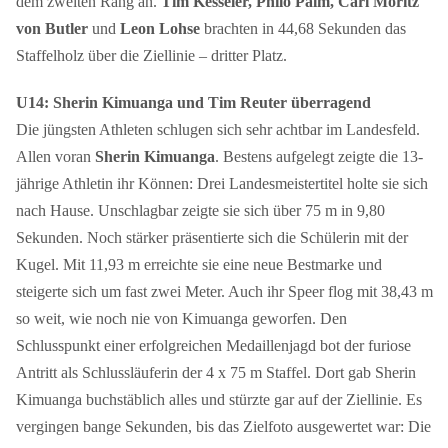
dem zweiten Rang an.
Tim Kesseler, Philo Palm, Carl Moritz
von Butler
und
Leon Lohse
brachten in 44,68 Sekunden das
Staffelholz über die Ziellinie – dritter Platz.
U14: Sherin Kimuanga und Tim Reuter überragend
Die jüngsten Athleten schlugen sich sehr achtbar im Landesfeld.
Allen voran
Sherin Kimuanga
. Bestens aufgelegt zeigte die 13-
jährige Athletin ihr Können: Drei Landesmeistertitel holte sie sich
nach Hause. Unschlagbar zeigte sie sich über 75 m in 9,80
Sekunden. Noch stärker präsentierte sich die Schülerin mit der
Kugel. Mit 11,93 m erreichte sie eine neue Bestmarke und
steigerte sich um fast zwei Meter. Auch ihr Speer flog mit 38,43 m
so weit, wie noch nie von Kimuanga geworfen. Den
Schlusspunkt einer erfolgreichen Medaillenjagd bot der furiose
Antritt als Schlussläuferin der 4 x 75 m Staffel. Dort gab Sherin
Kimuanga buchstäblich alles und stürzte gar auf der Ziellinie. Es
vergingen bange Sekunden, bis das Zielfoto ausgewertet war: Die