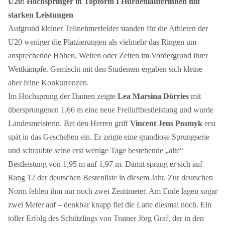
U20: Hochspringer in Topform I Hürdenläuferinnen mit
starken Leistungen
Aufgrund kleiner Teilnehmerfelder standen für die Athleten der
U20 weniger die Platzierungen als vielmehr das Ringen um
ansprechende Höhen, Weiten oder Zeiten im Vordergrund ihrer
Wettkämpfe. Gemischt mit den Studenten ergaben sich kleine
aber feine Konkurrenzen.
Im Hochsprung der Damen zeigte
Lea Marsina Dörries
mit
übersprungenen 1,66 m eine neue Freiluftbestleistung und wurde
Landesmeisterin. Bei den Herren griff
Vincent Jens Posmyk
erst
spät in das Geschehen ein. Er zeigte eine grandiose Sprungserie
und schraubte seine erst wenige Tage bestehende „alte“
Bestleistung von 1,95 m auf 1,97 m. Damit sprang er sich auf
Rang 12 der deutschen Bestenliste in diesem Jahr. Zur deutschen
Norm fehlen ihm nur noch zwei Zentimeter. Am Ende lagen sogar
zwei Meter auf – denkbar knapp fiel die Latte diesmal noch. Ein
toller Erfolg des Schützlings von Trainer Jörg Graf, der in den