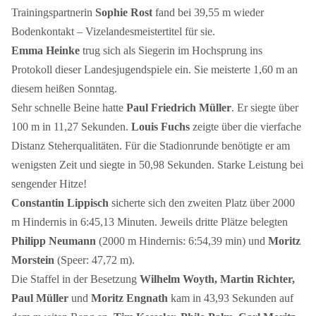
Trainingspartnerin
Sophie Rost
fand bei 39,55 m wieder
Bodenkontakt – Vizelandesmeistertitel für sie.
Emma Heinke
trug sich als Siegerin im Hochsprung ins
Protokoll dieser Landesjugendspiele ein. Sie meisterte 1,60 m an
diesem heißen Sonntag.
Sehr schnelle Beine hatte
Paul Friedrich Müller
. Er siegte über
100 m in 11,27 Sekunden.
Louis Fuchs
zeigte über die vierfache
Distanz Steherqualitäten. Für die Stadionrunde benötigte er am
wenigsten Zeit und siegte in 50,98 Sekunden. Starke Leistung bei
sengender Hitze!
Constantin Lippisch
sicherte sich den zweiten Platz über 2000
m Hindernis in 6:45,13 Minuten. Jeweils dritte Plätze belegten
Philipp Neumann
(2000 m Hindernis: 6:54,39 min) und
Moritz
Morstein
(Speer: 47,72 m).
Die Staffel in der Besetzung
Wilhelm Woyth, Martin Richter,
Paul Müller
und
Moritz Engnath
kam in 43,93 Sekunden auf