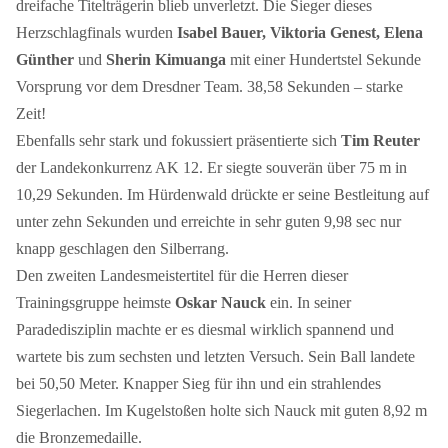
dreifache Titelträgerin blieb unverletzt. Die Sieger dieses
Herzschlagfinals wurden
Isabel Bauer, Viktoria Genest, Elena
Günther
und
Sherin Kimuanga
mit einer Hundertstel Sekunde
Vorsprung vor dem Dresdner Team. 38,58 Sekunden – starke
Zeit!
Ebenfalls sehr stark und fokussiert präsentierte sich
Tim Reuter
der Landekonkurrenz AK 12. Er siegte souverän über 75 m in
10,29 Sekunden. Im Hürdenwald drückte er seine Bestleitung auf
unter zehn Sekunden und erreichte in sehr guten 9,98 sec nur
knapp geschlagen den Silberrang.
Den zweiten Landesmeistertitel für die Herren dieser
Trainingsgruppe heimste
Oskar Nauck
ein. In seiner
Paradedisziplin machte er es diesmal wirklich spannend und
wartete bis zum sechsten und letzten Versuch. Sein Ball landete
bei 50,50 Meter. Knapper Sieg für ihn und ein strahlendes
Siegerlachen. Im Kugelstoßen holte sich Nauck mit guten 8,92 m
die Bronzemedaille.