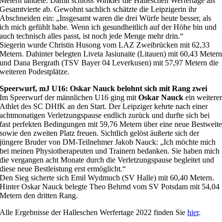
Metern landete. Damit schloss Winkler die Halleschen Werfertage als
Gesamtvierte ab. Gewohnt sachlich schätzte die Leipzigerin ihr
Abschneiden ein: „Insgesamt waren die drei Würfe heute besser, als
ich mich gefühlt habe. Wenn ich gesundheitlich auf der Höhe bin und
auch technisch alles passt, ist noch jede Menge mehr drin.“
Siegerin wurde Christin Husong vom LAZ Zweibrücken mit 62,33
Metern. Dahinter belegten Liveta Jasiunaite (Litauen) mit 60,43 Meter
und Dana Bergrath (TSV Bayer 04 Leverkusen) mit 57,97 Metern die
weiteren Podestplätze.
Speerwurf, mJ U16: Oskar Nauck belohnt sich mit Rang zwei
Im Speerwurf der männlichen U16 ging mit
Oskar Nauck
ein weitere
Athlet des SC DHfK an den Start. Der Leipziger kehrte nach einer
achtmonatigen Verletzungspause endlich zurück und durfte sich bei
fast perfekten Bedingungen mit 59,76 Metern über eine neue Bestweit
sowie den zweiten Platz freuen. Sichtlich gelöst äußerte sich der
jüngere Bruder von DM-Teilnehmer Jakob Nauck: „Ich möchte mich
bei meinen Physiotherapeuten und Trainern bedanken. Sie haben mich
die vergangen acht Monate durch die Verletzungspause begleitet und
diese neue Bestleistung erst ermöglicht.“
Den Sieg sicherte sich Emil Wydmuch (SV Halle) mit 60,40 Metern.
Hinter Oskar Nauck belegte Theo Behrnd vom SV Potsdam mit 54,04
Metern den dritten Rang.
Alle Ergebnisse der Halleschen Werfertage 2022 finden Sie
hier
.