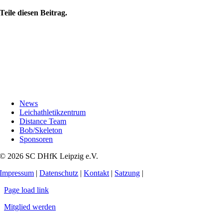
Teile diesen Beitrag.
News
Leichathletikzentrum
Distance Team
Bob/Skeleton
Sponsoren
© 2026 SC DHfK Leipzig e.V.
Impressum
|
Datenschutz
|
Kontakt
|
Satzung
|
Page load link
Mitglied werden