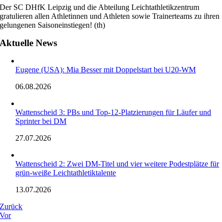
Der SC DHfK Leipzig und die Abteilung Leichtathletikzentrum
gratulieren allen Athletinnen und Athleten sowie Trainerteams zu ihren
gelungenen Saisoneinstiegen! (th)
Aktuelle News
Eugene (USA): Mia Besser mit Doppelstart bei U20-WM
06.08.2026
Wattenscheid 3: PBs und Top-12-Platzierungen für Läufer und
Sprinter bei DM
27.07.2026
Wattenscheid 2: Zwei DM-Titel und vier weitere Podestplätze für
grün-weiße Leichtathletiktalente
13.07.2026
Zurück
Vor