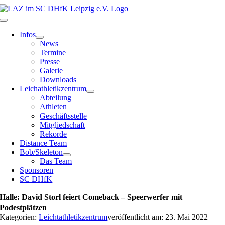
Zum
Inhalt
Toggle
springen
Navigation
Infos
News
Termine
Presse
Galerie
Downloads
Leichathletikzentrum
Abteilung
Athleten
Geschäftsstelle
Mitgliedschaft
Rekorde
Distance Team
Bob/Skeleton
Das Team
Sponsoren
SC DHfK
Halle: David Storl feiert Comeback – Speerwerfer mit
Podestplätzen
Kategorien:
Leichtathletikzentrum
veröffentlicht am: 23. Mai 2022