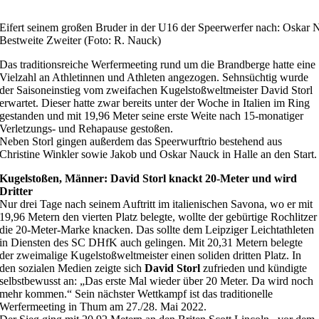
Eifert seinem großen Bruder in der U16 der Speerwerfer nach: Oskar 
Bestweite Zweiter (Foto: R. Nauck)
Das traditionsreiche Werfermeeting rund um die Brandberge hatte eine
Vielzahl an Athletinnen und Athleten angezogen. Sehnsüchtig wurde
der Saisoneinstieg vom zweifachen Kugelstoßweltmeister David Storl
erwartet. Dieser hatte zwar bereits unter der Woche in Italien im Ring
gestanden und mit 19,96 Meter seine erste Weite nach 15-monatiger
Verletzungs- und Rehapause gestoßen.
Neben Storl gingen außerdem das Speerwurftrio bestehend aus
Christine Winkler sowie Jakob und Oskar Nauck in Halle an den Start.
Kugelstoßen, Männer: David Storl knackt 20-Meter und wird
Dritter
Nur drei Tage nach seinem Auftritt im italienischen Savona, wo er mit
19,96 Metern den vierten Platz belegte, wollte der gebürtige Rochlitzer
die 20-Meter-Marke knacken. Das sollte dem Leipziger Leichtathleten
in Diensten des SC DHfK auch gelingen. Mit 20,31 Metern belegte
der zweimalige Kugelstoßweltmeister einen soliden dritten Platz. In
den sozialen Medien zeigte sich
David Storl
zufrieden und kündigte
selbstbewusst an: „Das erste Mal wieder über 20 Meter. Da wird noch
mehr kommen.“ Sein nächster Wettkampf ist das traditionelle
Werfermeeting in Thum am 27./28. Mai 2022.