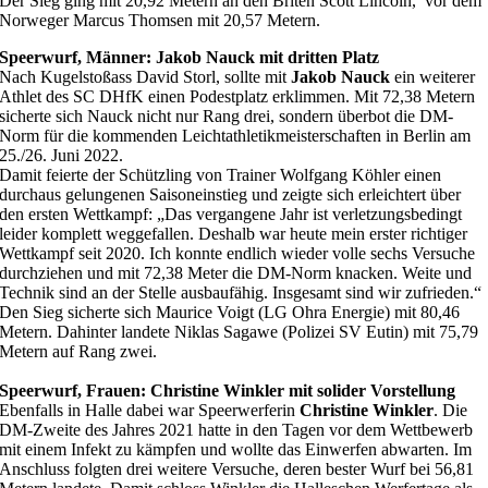
Der Sieg ging mit 20,92 Metern an den Briten Scott Lincoln, vor dem
Norweger Marcus Thomsen mit 20,57 Metern.
Speerwurf, Männer: Jakob Nauck mit dritten Platz
Nach Kugelstoßass David Storl, sollte mit
Jakob Nauck
ein weiterer
Athlet des SC DHfK einen Podestplatz erklimmen. Mit 72,38 Metern
sicherte sich Nauck nicht nur Rang drei, sondern überbot die DM-
Norm für die kommenden Leichtathletikmeisterschaften in Berlin am
25./26. Juni 2022.
Damit feierte der Schützling von Trainer Wolfgang Köhler einen
durchaus gelungenen Saisoneinstieg und zeigte sich erleichtert über
den ersten Wettkampf: „Das vergangene Jahr ist verletzungsbedingt
leider komplett weggefallen. Deshalb war heute mein erster richtiger
Wettkampf seit 2020. Ich konnte endlich wieder volle sechs Versuche
durchziehen und mit 72,38 Meter die DM-Norm knacken. Weite und
Technik sind an der Stelle ausbaufähig. Insgesamt sind wir zufrieden.“
Den Sieg sicherte sich Maurice Voigt (LG Ohra Energie) mit 80,46
Metern. Dahinter landete Niklas Sagawe (Polizei SV Eutin) mit 75,79
Metern auf Rang zwei.
Speerwurf, Frauen: Christine Winkler mit solider Vorstellung
Ebenfalls in Halle dabei war Speerwerferin
Christine Winkler
. Die
DM-Zweite des Jahres 2021 hatte in den Tagen vor dem Wettbewerb
mit einem Infekt zu kämpfen und wollte das Einwerfen abwarten. Im
Anschluss folgten drei weitere Versuche, deren bester Wurf bei 56,81