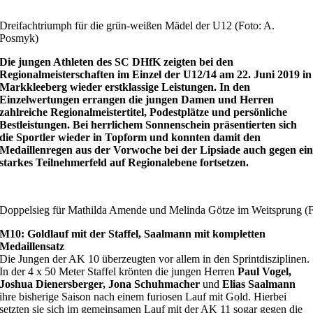
Dreifachtriumph für die grün-weißen Mädel der U12 (Foto: A.
Posmyk)
Die jungen Athleten des SC DHfK zeigten bei den
Regionalmeisterschaften im Einzel der U12/14 am 22. Juni 2019 in
Markkleeberg wieder erstklassige Leistungen. In den
Einzelwertungen errangen die jungen Damen und Herren
zahlreiche Regionalmeistertitel, Podestplätze und persönliche
Bestleistungen. Bei herrlichem Sonnenschein präsentierten sich
die Sportler wieder in Topform und konnten damit den
Medaillenregen aus der Vorwoche bei der Lipsiade auch gegen ei
starkes Teilnehmerfeld auf Regionalebene fortsetzen.
Doppelsieg für Mathilda Amende und Melinda Götze im Weitsprung (
M10: Goldlauf mit der Staffel, Saalmann mit kompletten
Medaillensatz
Die Jungen der AK 10 überzeugten vor allem in den Sprintdisziplinen.
In der 4 x 50 Meter Staffel krönten die jungen Herren
Paul Vogel,
Joshua Dienersberger, Jona Schuhmacher
und
Elias Saalmann
ihre bisherige Saison nach einem furiosen Lauf mit Gold. Hierbei
setzten sie sich im gemeinsamen Lauf mit der AK 11 sogar gegen die