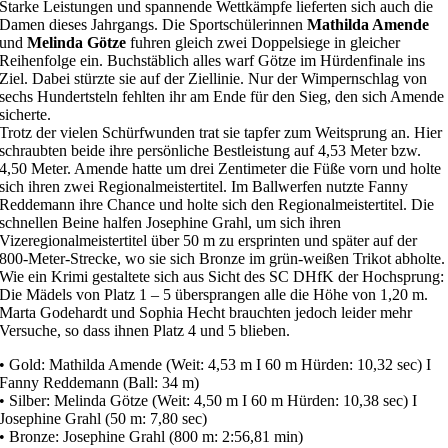
Starke Leistungen und spannende Wettkämpfe lieferten sich auch die
Damen dieses Jahrgangs. Die Sportschülerinnen
Mathilda Amende
und
Melinda Götze
fuhren gleich zwei Doppelsiege in gleicher
Reihenfolge ein. Buchstäblich alles warf Götze im Hürdenfinale ins
Ziel. Dabei stürzte sie auf der Ziellinie. Nur der Wimpernschlag von
sechs Hundertsteln fehlten ihr am Ende für den Sieg, den sich Amende
sicherte.
Trotz der vielen Schürfwunden trat sie tapfer zum Weitsprung an. Hier
schraubten beide ihre persönliche Bestleistung auf 4,53 Meter bzw.
4,50 Meter. Amende hatte um drei Zentimeter die Füße vorn und holte
sich ihren zwei Regionalmeistertitel. Im Ballwerfen nutzte Fanny
Reddemann ihre Chance und holte sich den Regionalmeistertitel. Die
schnellen Beine halfen Josephine Grahl, um sich ihren
Vizeregionalmeistertitel über 50 m zu ersprinten und später auf der
800-Meter-Strecke, wo sie sich Bronze im grün-weißen Trikot abholte.
Wie ein Krimi gestaltete sich aus Sicht des SC DHfK der Hochsprung:
Die Mädels von Platz 1 – 5 übersprangen alle die Höhe von 1,20 m.
Marta Godehardt und Sophia Hecht brauchten jedoch leider mehr
Versuche, so dass ihnen Platz 4 und 5 blieben.
• Gold: Mathilda Amende (Weit: 4,53 m I 60 m Hürden: 10,32 sec) I
Fanny Reddemann (Ball: 34 m)
• Silber: Melinda Götze (Weit: 4,50 m I 60 m Hürden: 10,38 sec) I
Josephine Grahl (50 m: 7,80 sec)
• Bronze: Josephine Grahl (800 m: 2:56,81 min)