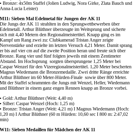
• Bronze: 4x50m Staffel (Jolien Ludwig, Nora Girke, Zlata Bauch und
Anna-Lucia Leister)
M11: Sieben Mal Edelmetal für Jungen der AK 11
Die Jungs der AK 11 strahlten in den Sprungwettbewerben über
Edelmetall. Arthur Blüthner überzeugte im Weitsprung und sicherte
sich mit 4,40 Metern den Regionalmeistertitel. Knapp ging es im
Kampf um Rang zwei zu: Clubkamerad Tristan Anger zeigte
Nervenstärke und erzielte im letzten Versuch 4,21 Meter. Damit sprang
er bis auf vier cm auf die zweite Position heran und freute sich über
Bronze. Rang vier und fünf folgten jeweils mit einem Zentimeter
Abstand. Im Hochsprung sorgten übersprungene 1,25 Meter bei
Caspar Wenzel für den Vizeregionalmeistertitel. 1,20 Meter bescherten
Magnus Wiedemann die Bronzemedaille. Zwei dritte Ränge erreichte
Arthur Blüthner im 60 Meter-Hürden-Finale sowie über 800 Meter.
Mit der Staffel schrammten die Jungs mit Wenzel, Heller, Wiedemann
und Blüthner in einem ganz engen Rennen knapp an Bronze vorbei.
• Gold: Arthur Blüthner (Weit: 4,40 m)
• Silber: Caspar Wenzel (Hoch: 1,25 m)
• Bronze: Tristan Anger (Weit: 4,21 m) I Magnus Wiedemann (Hoch:
1,20 m) I Arthur Blüthner (60 m Hürden: 10,60 sec I 800 m: 2:47,02
min)
W11: Sieben Medaillen für Mädchen der AK 11