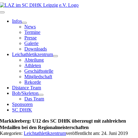
Zum
Inhalt
Toggle
springen
Navigation
Infos
News
Termine
Presse
Galerie
Downloads
Leichathletikzentrum
Abteilung
Athleten
Geschäftsstelle
Mitgliedschaft
Rekorde
Distance Team
Bob/Skeleton
Das Team
Sponsoren
SC DHfK
Markkleeberg: U12 des SC DHfK überzeugt mit zahlreichen
Medaillen bei den Regionalmeisterschaften
Kategorien:
Leichtathletikzentrum
veröffentlicht am: 24. Juni 2019