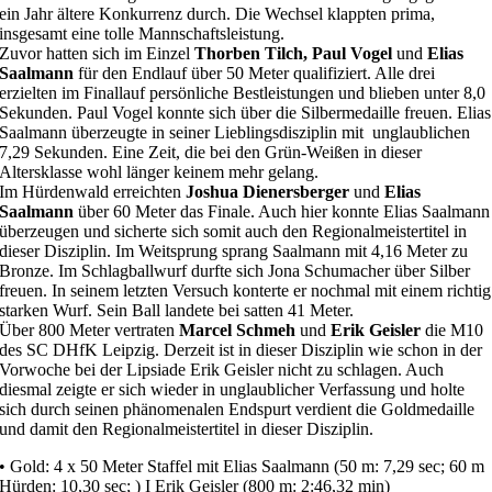
ein Jahr ältere Konkurrenz durch. Die Wechsel klappten prima,
insgesamt eine tolle Mannschaftsleistung.
Zuvor hatten sich im Einzel
Thorben Tilch, Paul Vogel
und
Elias
Saalmann
für den Endlauf über 50 Meter qualifiziert. Alle drei
erzielten im Finallauf persönliche Bestleistungen und blieben unter 8,0
Sekunden. Paul Vogel konnte sich über die Silbermedaille freuen. Elias
Saalmann überzeugte in seiner Lieblingsdisziplin mit unglaublichen
7,29 Sekunden. Eine Zeit, die bei den Grün-Weißen in dieser
Altersklasse wohl länger keinem mehr gelang.
Im Hürdenwald erreichten
Joshua Dienersberger
und
Elias
Saalmann
über 60 Meter das Finale. Auch hier konnte Elias Saalmann
überzeugen und sicherte sich somit auch den Regionalmeistertitel in
dieser Disziplin. Im Weitsprung sprang Saalmann mit 4,16 Meter zu
Bronze. Im Schlagballwurf durfte sich Jona Schumacher über Silber
freuen. In seinem letzten Versuch konterte er nochmal mit einem richtig
starken Wurf. Sein Ball landete bei satten 41 Meter.
Über 800 Meter vertraten
Marcel Schmeh
und
Erik Geisler
die M10
des SC DHfK Leipzig. Derzeit ist in dieser Disziplin wie schon in der
Vorwoche bei der Lipsiade Erik Geisler nicht zu schlagen. Auch
diesmal zeigte er sich wieder in unglaublicher Verfassung und holte
sich durch seinen phänomenalen Endspurt verdient die Goldmedaille
und damit den Regionalmeistertitel in dieser Disziplin.
• Gold: 4 x 50 Meter Staffel mit Elias Saalmann (50 m: 7,29 sec; 60 m
Hürden: 10,30 sec; ) I Erik Geisler (800 m: 2:46,32 min)