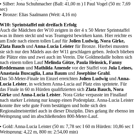
• Silber: Jona Schuhmacher (Ball: 41,00 m ) I Paul Vogel (50 m: 7,69
sec)
• Bronze: Elias Saalmann (Weit: 4,16 m)
W10: Sprintstaffel mit dreifach Erfolg
Auch die Mädchen der W10 zeigten in der 4 x 50 Meter Sprintstaffel
was in ihnen steckt und was Teamgeist bewirken kann. Hier reichte es
am Ende nach einem tollen Lauf für
Jolien Ludwig, Nora Girke,
Zlata Bauch
und
Anna-Lucia Leister
für Bronze. Hierbei mussten
sie sich nur den Mädels aus der W11 geschlagen geben. Jedoch bliebe
die Plätze eins und zwei auch im Verein. Die Goldmedaille holten sich
nach einem tollen Lauf
Melinda Götze, Paula Heinsick, Fanny
Reddemann
und
Mathilda Amende
vor der Staffel von
Jula Leines,
Anastasia Buscaglia, Lana Baum
und
Josephine Grahl
.
Das 50-Meter-Finale im Einzel erreichten
Jolien Ludwig
und
Anna-
Lucia Leister
, in welchem Anna-Lucia auf Platz eins sprintete. Für
das Finale in 60 m Hürden qualifizierten sich
Zlata Bauch, Nora
Girke
und
Anna-Lucia Leister
. Nora Girke verpasste im Finallauf
nach starker Leistung nur knapp einen Podestplatz. Anna-Lucia Leister
konnte ihre sehr gute Form bestätigen und holte sich den
Regionalmeistertitel auch in dieser Disziplin. Dies gelang ihr ebenso i
Weitsprung und im abschließenden 800-Meter-Lauf.
• Gold: Anna-Lucia Leister (50 m: 7,78 sec I 60 m Hürden: 10,86 sec I
Weitsprung: 4,22 m, 800 m: 2:54,00 min)