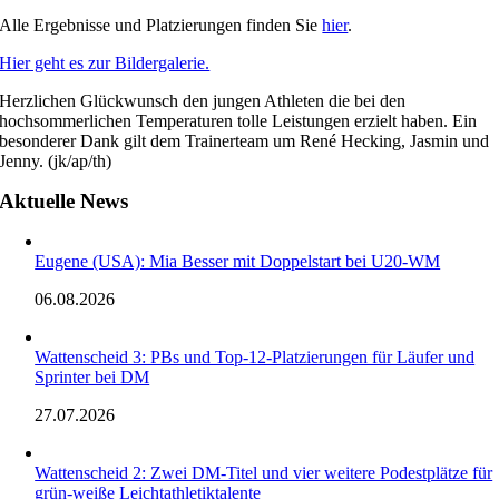
Alle Ergebnisse und Platzierungen finden Sie
hier
.
Hier geht es zur Bildergalerie.
Herzlichen Glückwunsch den jungen Athleten die bei den
hochsommerlichen Temperaturen tolle Leistungen erzielt haben. Ein
besonderer Dank gilt dem Trainerteam um René Hecking, Jasmin und
Jenny. (jk/ap/th)
Aktuelle News
Eugene (USA): Mia Besser mit Doppelstart bei U20-WM
06.08.2026
Wattenscheid 3: PBs und Top-12-Platzierungen für Läufer und
Sprinter bei DM
27.07.2026
Wattenscheid 2: Zwei DM-Titel und vier weitere Podestplätze für
grün-weiße Leichtathletiktalente