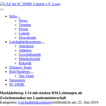
Zum
Inhalt
Toggle
springen
Navigation
Infos
News
Termine
Presse
Galerie
Downloads
Leichathletikzentrum
Abteilung
Athleten
Geschäftsstelle
Mitgliedschaft
Rekorde
Distance Team
Bob/Skeleton
Das Team
Sponsoren
SC DHfK
Markkleeberg: U14 mit starken RM-Leistungen als
Zwischenstation zur Landesmeisterschaft
Kategorien:
Leichtathletikzentrum
veröffentlicht am: 25. Juni 2019