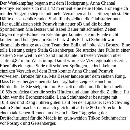
Der Wettkampftag begann mit dem Hochsprung. Anna Chantal
Posmyk eroberte sich mit 1,42 m erneut eine neue Höhe. Höhengleich
mit der Siegerin stieg sie mit mehr Versuchen auf das Silberpodest. Die
Hälfte des anschließenden Sprintfinals stellten die Clubstarterinnen.
Hier qualifizierten sich Posmyk mit neuer pB und die beiden
Sprinterinnen Mia Besser und Isabel Bauer mit schnellen Zeiten.
Gegen die pfeilschnellen Eilenburger konnten sie im Finale nicht
kontern und belegten am Ende Platz 4 bis 6. Luzi Schmidt warf
diesmal als einzige aus dem Team den Ball und holte sich Bronze. Ein
tolle Leistung zeigte Stella Geisenberger. Sie streckte ihre Füße in einer
starken Serie weit in den Sand und staunte im besten Versuch über
starke 4,82 m im Weitsprung. Damit wurde sie Vizeregionalmeisterin.
Ebenfalls eine gute Serie mit schönen Sprüngen, jedoch keinem
einzigen Versuch auf dem Brett konnte Anna Chantal Posmyk
vorweisen. Bronze für sie. Mia Besser landete auf dem siebten Rang.
Dass Geisenberger einen starken Tag hatte, zeigte sie auch im
Hürdenfinale. Sie steigerte ihre Bestzeit deutlich und lief in schnellen
10,59s zunächst über die sechs Hürden und dann über die Ziellinie. Ihr
Lohn war die Bronzemedaille. Lana Schuhmacher bestätigte mit
10,81sec und Rang 5 ihren guten Lauf bei der Lipsiade. Den Schwung
nahm Schuhmacher dann auch gleich mit auf die 800 m Strecke. In
einem taktischen Rennen an diesem heißen Tag gelang der
Dreifachtriumpf für die Mädels im grün-weißen Trikot: Schuhmacher
vor Posmyk und Geisenberger.