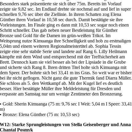
Besonders stark präsentierte sie sich über 75m. Bereits im Vorlauf
zeigte sie 9,82 sec. Im Endlauf drehte sie nochmal auf und lief in super
schnellen 9,76 sec über die Ziellinie. In ihrem Schatten zog Elena
Günther ihren Vorlauf in 10,58 sec durch. Damit bestätigte sie ihre
Vorleistungen. Im Finale ging es dann mit 10,53 sec sogar noch einen
Schritt schneller. Das gab neben neuer Bestleistung für Günther
Bronze und Gold für die Damen im grün-weißen Trikot. Im
Weitsprung nutze Kimuanga ihre Schnelligkeit und hob zu erstmaligen
5,04m und einem weiteren Regionalmeistertitel ab. Sophia Tessin
zeigte eine sehr stabile Serie und landete auf Rang 6. Lilly Heilmann
kämpfte mit dem Wind und entsprechend mit der Treffsicherheit am
Brett. Dennoch kam sie viel besser als bei der Lipsiade in die Grube
und sicherte sich Rang 8. Ihren dritten Titel holte sich Kimuanga mit
dem Speer. Der bohrte sich bei 33,41 m ins Gras. So weit war er bisher
bei ihr nicht geflogen. Nicht ganz die gute Thermik fand Diarra Müller.
Sie schloss als 5. den Wettkampf ab. Mit der Kugel lief es deutlich
besser. Hier bestätigte Müller ihre Meldeleistung für Dresden und
verpasste am Samstag nur um wenige Zentimeter den Bronzerang.
• Gold: Sherin Kimuanga (75 m: 9,76 sec I Weit: 5,04 m I Speer: 33,4
m)
• Bronze: Elena Günther (75 m: 10,53 sec)
W12: Starke Sprungleistungen von Stella Geisenberger und Anna
Chantal Posmyk