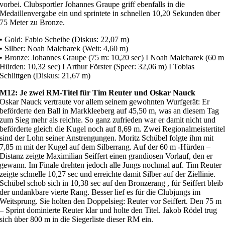
vorbei. Clubsportler Johannes Graupe griff ebenfalls in die
Medaillenvergabe ein und sprintete in schnellen 10,20 Sekunden über
75 Meter zu Bronze.
• Gold: Fabio Scheibe (Diskus: 22,07 m)
• Silber: Noah Malcharek (Weit: 4,60 m)
• Bronze: Johannes Graupe (75 m: 10,20 sec) I Noah Malcharek (60 m
Hürden: 10,32 sec) I Arthur Förster (Speer: 32,06 m) I Tobias
Schlittgen (Diskus: 21,67 m)
M12: Je zwei RM-Titel für Tim Reuter und Oskar Nauck
Oskar Nauck vertraute vor allem seinem gewohnten Wurfgerät: Er
beförderte den Ball in Markkleeberg auf 45,50 m, was an diesem Tag
zum Sieg mehr als reichte. So ganz zufrieden war er damit nicht und
beförderte gleich die Kugel noch auf 8,69 m. Zwei Regionalmeistertite
sind der Lohn seiner Anstrengungen. Moritz Schübel folgte ihm mit
7,85 m mit der Kugel auf dem Silberrang. Auf der 60 m -Hürden –
Distanz zeigte Maximilian Seiffert einen grandiosen Vorlauf, den er
gewann. Im Finale drehten jedoch alle Jungs nochmal auf. Tim Reuter
zeigte schnelle 10,27 sec und erreichte damit Silber auf der Ziellinie.
Schübel schob sich in 10,38 sec auf den Bronzerang , für Seiffert bleib
der undankbare vierte Rang. Besser lief es für die Clubjungs im
Weitsprung. Sie holten den Doppelsieg: Reuter vor Seiffert. Den 75 m
– Sprint dominierte Reuter klar und holte den Titel. Jakob Rödel trug
sich über 800 m in die Siegerliste dieser RM ein.