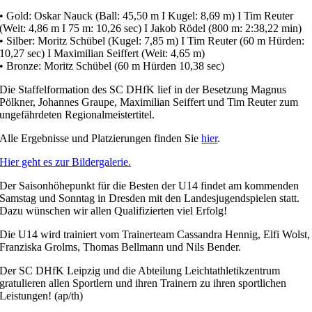
• Gold: Oskar Nauck (Ball: 45,50 m I Kugel: 8,69 m) I Tim Reuter
(Weit: 4,86 m I 75 m: 10,26 sec) I Jakob Rödel (800 m: 2:38,22 min)
• Silber: Moritz Schübel (Kugel: 7,85 m) I Tim Reuter (60 m Hürden:
10,27 sec) I Maximilian Seiffert (Weit: 4,65 m)
• Bronze: Moritz Schübel (60 m Hürden 10,38 sec)
Die Staffelformation des SC DHfK lief in der Besetzung Magnus
Pölkner, Johannes Graupe, Maximilian Seiffert und Tim Reuter zum
ungefährdeten Regionalmeistertitel.
Alle Ergebnisse und Platzierungen finden Sie
hier
.
Hier geht es zur Bildergalerie.
Der Saisonhöhepunkt für die Besten der U14 findet am kommenden
Samstag und Sonntag in Dresden mit den Landesjugendspielen statt.
Dazu wünschen wir allen Qualifizierten viel Erfolg!
Die U14 wird trainiert vom Trainerteam Cassandra Hennig, Elfi Wolst,
Franziska Grolms, Thomas Bellmann und Nils Bender.
Der SC DHfK Leipzig und die Abteilung Leichtathletikzentrum
gratulieren allen Sportlern und ihren Trainern zu ihren sportlichen
Leistungen! (ap/th)