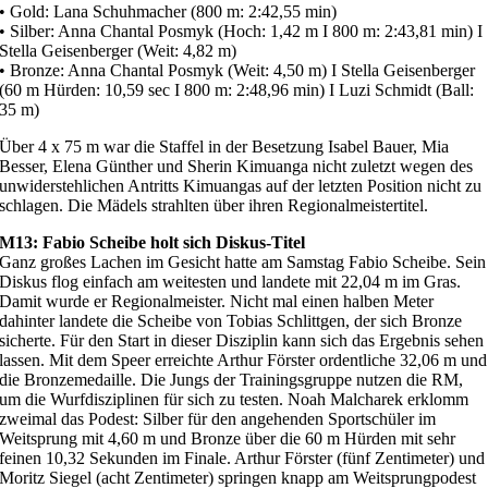
• Gold: Lana Schuhmacher (800 m: 2:42,55 min)
• Silber: Anna Chantal Posmyk (Hoch: 1,42 m I 800 m: 2:43,81 min) I
Stella Geisenberger (Weit: 4,82 m)
• Bronze: Anna Chantal Posmyk (Weit: 4,50 m) I Stella Geisenberger
(60 m Hürden: 10,59 sec I 800 m: 2:48,96 min) I Luzi Schmidt (Ball:
35 m)
Über 4 x 75 m war die Staffel in der Besetzung Isabel Bauer, Mia
Besser, Elena Günther und Sherin Kimuanga nicht zuletzt wegen des
unwiderstehlichen Antritts Kimuangas auf der letzten Position nicht zu
schlagen. Die Mädels strahlten über ihren Regionalmeistertitel.
M13: Fabio Scheibe holt sich Diskus-Titel
Ganz großes Lachen im Gesicht hatte am Samstag Fabio Scheibe. Sein
Diskus flog einfach am weitesten und landete mit 22,04 m im Gras.
Damit wurde er Regionalmeister. Nicht mal einen halben Meter
dahinter landete die Scheibe von Tobias Schlittgen, der sich Bronze
sicherte. Für den Start in dieser Disziplin kann sich das Ergebnis sehen
lassen. Mit dem Speer erreichte Arthur Förster ordentliche 32,06 m und
die Bronzemedaille. Die Jungs der Trainingsgruppe nutzen die RM,
um die Wurfdisziplinen für sich zu testen. Noah Malcharek erklomm
zweimal das Podest: Silber für den angehenden Sportschüler im
Weitsprung mit 4,60 m und Bronze über die 60 m Hürden mit sehr
feinen 10,32 Sekunden im Finale. Arthur Förster (fünf Zentimeter) und
Moritz Siegel (acht Zentimeter) springen knapp am Weitsprungpodest