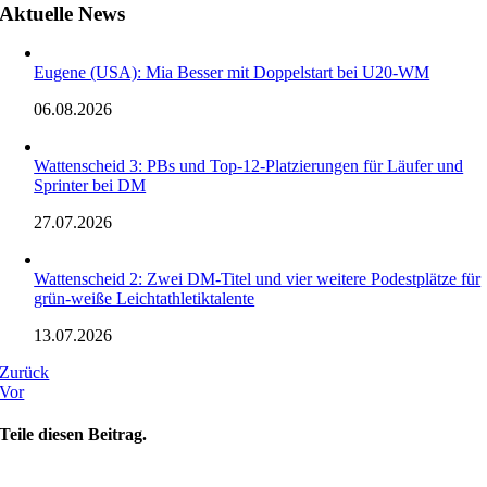
Aktuelle News
Eugene (USA): Mia Besser mit Doppelstart bei U20-WM
06.08.2026
Wattenscheid 3: PBs und Top-12-Platzierungen für Läufer und
Sprinter bei DM
27.07.2026
Wattenscheid 2: Zwei DM-Titel und vier weitere Podestplätze für
grün-weiße Leichtathletiktalente
13.07.2026
Zurück
Vor
Teile diesen Beitrag.