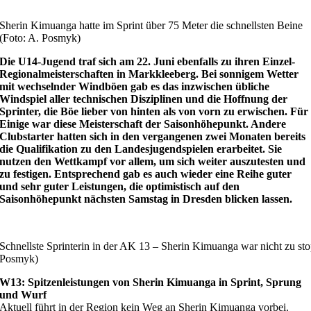
Sherin Kimuanga hatte im Sprint über 75 Meter die schnellsten Beine
(Foto: A. Posmyk)
Die U14-Jugend traf sich am 22. Juni ebenfalls zu ihren Einzel-
Regionalmeisterschaften in Markkleeberg. Bei sonnigem Wetter
mit wechselnder Windböen gab es das inzwischen übliche
Windspiel aller technischen Disziplinen und die Hoffnung der
Sprinter, die Böe lieber von hinten als von vorn zu erwischen. Für
Einige war diese Meisterschaft der Saisonhöhepunkt. Andere
Clubstarter hatten sich in den vergangenen zwei Monaten bereits
die Qualifikation zu den Landesjugendspielen erarbeitet. Sie
nutzen den Wettkampf vor allem, um sich weiter auszutesten und
zu festigen. Entsprechend gab es auch wieder eine Reihe guter
und sehr guter Leistungen, die optimistisch auf den
Saisonhöhepunkt nächsten Samstag in Dresden blicken lassen.
Schnellste Sprinterin in der AK 13 – Sherin Kimuanga war nicht zu st
Posmyk)
W13: Spitzenleistungen von Sherin Kimuanga in Sprint, Sprung
und Wurf
Aktuell führt in der Region kein Weg an Sherin Kimuanga vorbei.