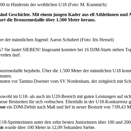
2.000 m Hindernis der weiblichen U18 (Foto: M. Kummich)
ind Geschichte. Mit einem jungen Kader aus elf Athletinnen und
rt die Bronzemedaille über 1.500 Meter heraus.
r der männlichen Jugend: Aaron Schubert (Foto: Iris Hensel)
ck? Sie lautet SIEBEN! Insgesamt konnten bei 16 DJM-Starts sieben T
werden darf.
Bronzemedaille bejubeln. Über die 1.500 Meter der männlichen U18 konn
inuten.
nuten vor Tammo Doerner vom SV Nordenham, der zeitgleich mit Schube
 sowohl im U18- als auch im U20-Bereich mit guten Leistungen auf si
neue Bestzeiten für sich verbuchen. Ebenfalls in der U18-Konkurrenz ge
sse
ein DJM-Debüt nach Maß und lief in neuer Bestzeit von 7:09,43 Mi
8-Sprinterinnen unter den zehn besten Juniorinnen über 100 und 200 
is
wurde über 100 Meter in 12,09 Sekunden Siebte.