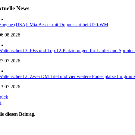
tuelle News
Eugene (USA): Mia Besser mit Doppelstart bei U20-WM
06.08.2026
Wattenscheid 3: PBs und Top-12-Platzierungen für Läufer und Sprinte
27.07.2026
Wattenscheid 2: Zwei DM-Titel und vier weitere Podestplätze für grün-w
13.07.2026
rück
r
ile diesen Beitrag.