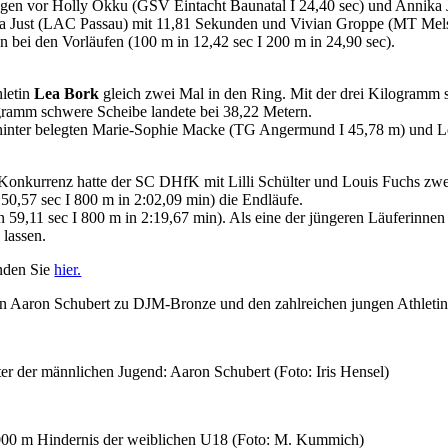
gen vor Holly Okku (GSV Eintacht Baunatal I 24,40 sec) und Annika J
nika Just (LAC Passau) mit 11,81 Sekunden und Vivian Groppe (MT Mel
n bei den Vorläufen (100 m in 12,42 sec I 200 m in 24,90 sec).
hletin
Lea Bork
gleich zwei Mal in den Ring. Mit der drei Kilogramm
logramm schwere Scheibe landete bei 38,22 Metern.
hinter belegten Marie-Sophie Macke (TG Angermund I 45,78 m) und Lea
-Konkurrenz hatte der SC DHfK mit Lilli Schülter und Louis Fuchs zw
50,57 sec I 800 m in 2:02,09 min) die Endläufe.
 59,11 sec I 800 m in 2:19,67 min). Als eine der jüngeren Läuferinnen 
 lassen.
inden Sie
hier.
n Aaron Schubert zu DJM-Bronze und den zahlreichen jungen Athletinne
r der männlichen Jugend: Aaron Schubert (Foto: Iris Hensel)
2.000 m Hindernis der weiblichen U18 (Foto: M. Kummich)