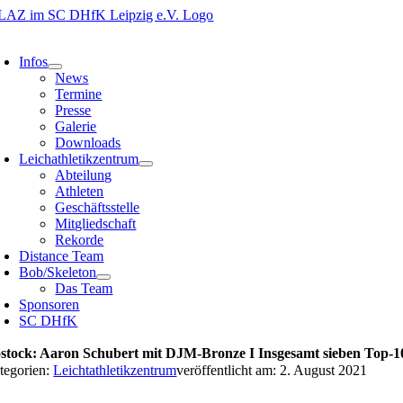
Zum
Inhalt
oggle
springen
avigation
Infos
News
Termine
Presse
Galerie
Downloads
Leichathletikzentrum
Abteilung
Athleten
Geschäftsstelle
Mitgliedschaft
Rekorde
Distance Team
Bob/Skeleton
Das Team
Sponsoren
SC DHfK
stock: Aaron Schubert mit DJM-Bronze I Insgesamt sieben Top-1
tegorien:
Leichtathletikzentrum
veröffentlicht am: 2. August 2021