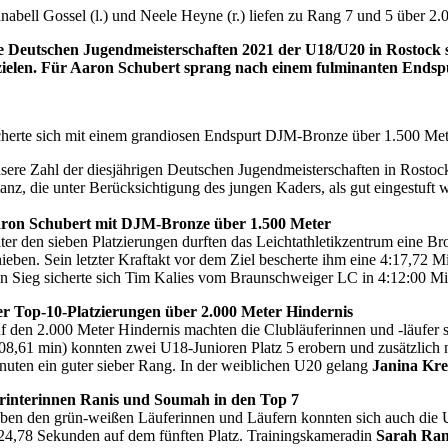
nabell Gossel (l.) und Neele Heyne (r.) liefen zu Rang 7 und 5 über 
e Deutschen Jugendmeisterschaften 2021 der U18/U20 in Rostock s
zielen. Für Aaron Schubert sprang nach einem fulminanten Endspu
cherte sich mit einem grandiosen Endspurt DJM-Bronze über 1.500 Mete
sere Zahl der diesjährigen Deutschen Jugendmeisterschaften in Rosto
lanz, die unter Berücksichtigung des jungen Kaders, als gut eingestuft 
ron Schubert mit DJM-Bronze über 1.500 Meter
ter den sieben Platzierungen durften das Leichtathletikzentrum eine 
hieben. Sein letzter Kraftakt vor dem Ziel bescherte ihm eine 4:17,72 M
n Sieg sicherte sich Tim Kalies vom Braunschweiger LC in 4:12:00 Mi
er Top-10-Platzierungen über 2.000 Meter Hindernis
f den 2.000 Meter Hindernis machten die Clubläuferinnen und -läufer
:08,61 min) konnten zwei U18-Junioren Platz 5 erobern und zusätzlich 
nuten ein guter sieber Rang. In der weiblichen U20 gelang
Janina Kre
rinterinnen Ranis und Soumah in den Top 7
ben den grün-weißen Läuferinnen und Läufern konnten sich auch die U1
 24,78 Sekunden auf dem fünften Platz. Trainingskameradin
Sarah Ran