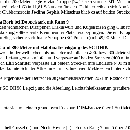
er die 200 Meter siegte Vivian Groppe (24,12 sec) von der MT Melsun
nterländer LG) in 11,81 Sekunden für sich. Dahinter reihten sich An
r Clubkameradin
Joelina Sophie Miltschus
blieb es auf beiden Strecke
a Bork bei Doppelstark mit Rang 9
 den technischen Disziplinen Diskuswurf und Kugelstoßen ging Clubat
skusring sollte ebenfalls ein neunter Platz herausspringen. Die ein Ki
n Sieg sicherte sich Joane Schoppe (SC Potsdam) mit 49,90 Meter. Da
0 und 800 Meter mit Halbfinalbeteiligung des SC DHfK
wohl in der weiblichen, als auch der männlichen 400- bzw. 800-Meter
ten Leistungen anknüpfen und verpasste auf beiden Strecken (400 m in 
uch
Lilli Schlüter
verpasste auf beiden Strecken ihre Endläufe (400 m in
bei konnte Schlüter Athletinnen mit schnelleren Meldezeiten hinter sich
le Ergebnisse der Deutschen Jugendmeisterschaften 2021 in Rostock f
r SC DHfK Leipzig und die Abteilung Leichtathletikzentrum gratuliere
cherte sich mit einem grandiosen Endspurt DJM-Bronze über 1.500 Mete
nabell Gossel (l.) und Neele Heyne (r.) liefen zu Rang 7 und 5 über 